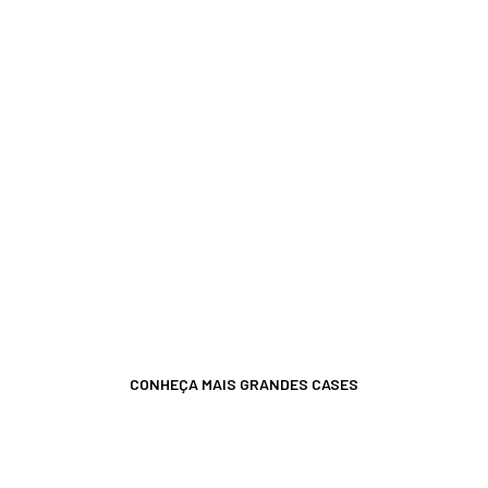
Plataforma de e-
commerce completa
para escalar grandes
operações
A
plataforma JET
é completa, com todos os
recursos essenciais para expandir os
negócios mais complexos.
CONHEÇA MAIS GRANDES CASES