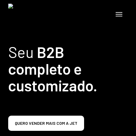
Skip
to
Menu
main
content
Seu
B2B
completo e
customizado.
QUERO VENDER MAIS COM A JET