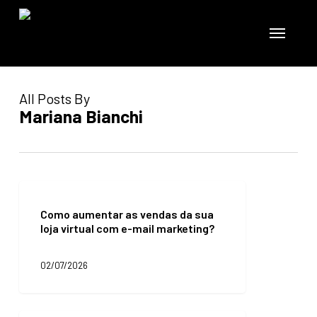
Skip
to
Menu
main
content
All Posts By
Mariana Bianchi
Como
aumentar
Como aumentar as vendas da sua
as
loja virtual com e-mail marketing?
vendas
da
sua
02/07/2026
loja
virtual
com
e-