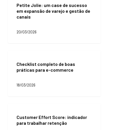
de-
Petite Jolie: um case de sucesso
um
venda
em expansão de varejo e gestão de
case
canais
de
sucesso
em
20/03/2026
expansão
de
varejo
e
Checklist
gestão
completo
de
Checklist completo de boas
de
canais
práticas para e-commerce
boas
práticas
para
18/03/2026
e-
commerce
Customer
Effort
Customer Effort Score: indicador
Score:
para trabalhar retenção
indicador
para