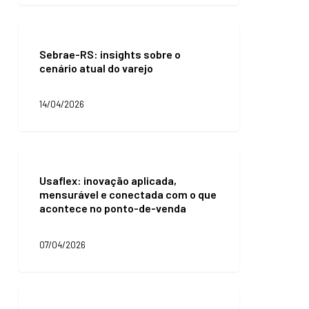
abandono
de
Sebrae-
carrinho
RS:
Sebrae-RS: insights sobre o
insights
cenário atual do varejo
sobre
o
cenário
14/04/2026
atual
do
varejo
Usaflex:
inovação
Usaflex: inovação aplicada,
aplicada,
mensurável e conectada com o que
mensurável
acontece no ponto-de-venda
e
conectada
com
07/04/2026
o
que
acontece
no
Petite
ponto-
Jolie: