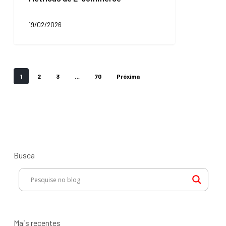
de
Métricas
19/02/2026
de
E-
commerce
1
2
3
…
70
Próxima
Busca
Mais recentes