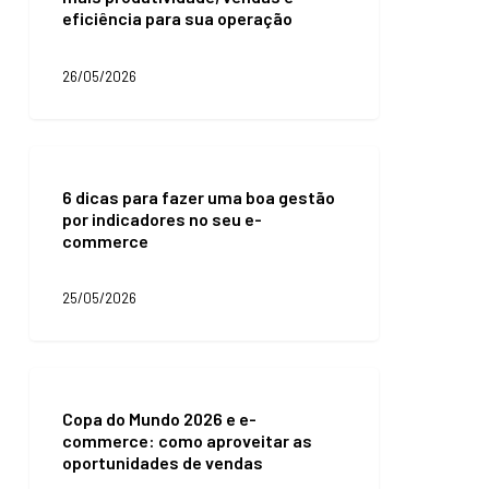
eficiência para sua operação
para
e-
commerce:
26/05/2026
mais
produtividade,
vendas
e
6
eficiência
dicas
para
6 dicas para fazer uma boa gestão
para
sua
por indicadores no seu e-
fazer
operação
commerce
uma
boa
gestão
25/05/2026
por
indicadores
no
seu
Copa
e-
do
commerce
Copa do Mundo 2026 e e-
Mundo
commerce: como aproveitar as
2026
oportunidades de vendas
e
e-