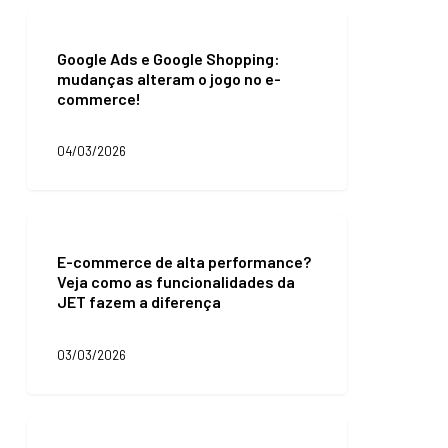
Google
Ads
Google Ads e Google Shopping:
e
mudanças alteram o jogo no e-
Google
commerce!
Shopping:
mudanças
alteram
04/03/2026
o
jogo
no
e-
E-
commerce!
commerce
E-commerce de alta performance?
de
Veja como as funcionalidades da
alta
JET fazem a diferença
performance?
Veja
como
03/03/2026
as
funcionalidades
da
JET
Programas
fazem
de