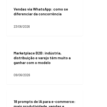
Vendas
mail
via
marketing?
Vendas via WhatsApp: como se
WhatsApp:
diferenciar da concorrência
como
se
diferenciar
23/06/2026
da
concorrência
Marketplace
B2B:
Marketplace B2B: indústria,
indústria,
distribuição e varejo têm muito a
distribuição
ganhar com o modelo
e
varejo
têm
09/06/2026
muito
a
ganhar
com
18
o
prompts
modelo
18 prompts de IA para e-commerce:
de
mais produtividade, vendas e
IA