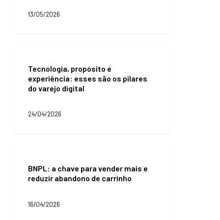
commerce:
13/05/2026
como
aproveitar
as
oportunidades
Tecnologia,
de
propósito
vendas
Tecnologia, propósito e
e
experiência: esses são os pilares
experiência:
do varejo digital
esses
são
os
24/04/2026
pilares
do
varejo
digital
BNPL:
a
BNPL: a chave para vender mais e
chave
reduzir abandono de carrinho
para
vender
mais
16/04/2026
e
reduzir