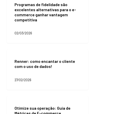
a
Programas de fidelidade são
fidelidade
diferença
excelentes alternativas para o e-
são
commerce ganhar vantagem
excelentes
competitiva
alternativas
para
o
02/03/2026
e-
commerce
ganhar
vantagem
Renner:
competitiva
como
Renner: como encantar o cliente
encantar
com o uso de dados!
o
cliente
com
27/02/2026
o
uso
de
dados!
Otimize
sua
Otimize sua operação: Guia de
operação:
Métricas de E-commerce
Guia