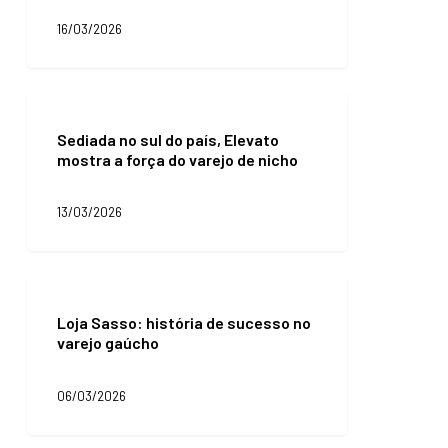
trabalhar
16/03/2026
retenção
Sediada
no
Sediada no sul do país, Elevato
sul
mostra a força do varejo de nicho
do
país,
Elevato
13/03/2026
mostra
a
força
do
Loja
varejo
Sasso:
de
Loja Sasso: história de sucesso no
história
nicho
varejo gaúcho
de
sucesso
no
06/03/2026
varejo
gaúcho