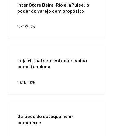
Inter Store Beira-Rio e InPulse: o
Beira-
poder do varejo com propósito
Rio
e
InPulse:
12/11/2025
o
poder
do
varejo
Loja
com
virtual
propósito
Loja virtual sem estoque: saiba
sem
como funciona
estoque:
saiba
como
10/11/2025
funciona
Os
tipos
Os tipos de estoque no e-
de
commerce
estoque
no
e-