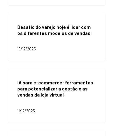
a
conversão
do
Desafio
e-
do
commerce
Desafio do varejo hoje é lidar com
varejo
os diferentes modelos de vendas!
hoje
é
lidar
19/12/2025
com
os
diferentes
modelos
IA
de
para
vendas!
IA para e-commerce: ferramentas
e-
para potencializar a gestão e as
commerce:
vendas da loja virtual
ferramentas
para
potencializar
11/12/2025
a
gestão
e
as
Black