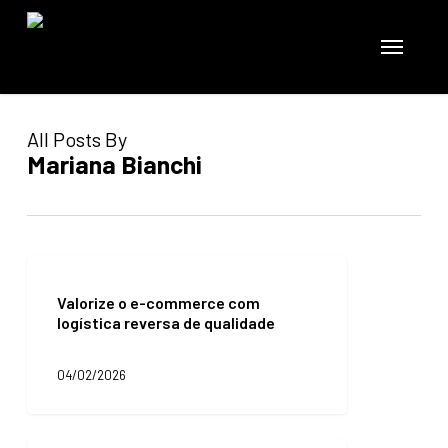
Skip
to
Menu
main
content
All Posts By
Mariana Bianchi
Valorize
o
Valorize o e-commerce com
e-
logística reversa de qualidade
commerce
com
logística
04/02/2026
reversa
de
qualidade