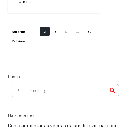
07/11/2025
commerce
Anterior
1
2
3
4
…
70
Próxima
Busca
Mais recentes
Como aumentar as vendas da sua loja virtual com