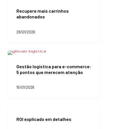
Recupere
mais
Recupere mais carrinhos
carrinhos
abandonados
abandonados
29/01/2026
Gestão
logística
para
Gestão logística para e-commerce:
e-
5 pontos que merecem atenção
commerce:
5
pontos
15/01/2026
que
merecem
atenção
ROI
explicado
ROI explicado em detalhes
em
detalhes