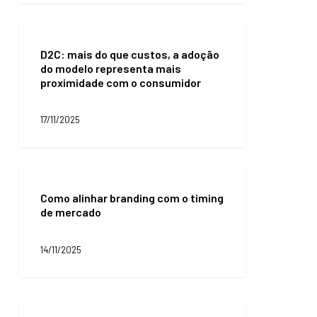
para
seu
D2C:
negócio
mais
D2C: mais do que custos, a adoção
do
do modelo representa mais
que
proximidade com o consumidor
custos,
a
adoção
17/11/2025
do
modelo
representa
mais
Como
proximidade
alinhar
com
Como alinhar branding com o timing
branding
o
de mercado
com
consumidor
o
timing
14/11/2025
de
mercado
Inter
Store