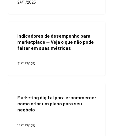
na
24/11/2025
descrição
de
produtos
Indicadores
da
de
sua
Indicadores de desempenho para
desempenho
loja
marketplace — Veja o que não pode
para
faltar em suas métricas
marketplace
—
Veja
21/11/2025
o
que
não
pode
Marketing
faltar
digital
em
Marketing digital para e-commerce:
para
suas
como criar um plano para seu
e-
métricas
negócio
commerce:
como
criar
19/11/2025
um
plano