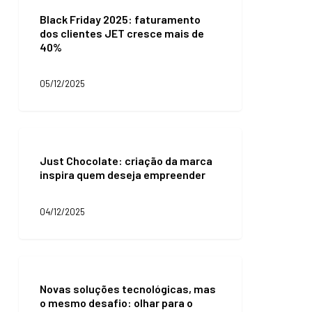
vendas
Friday
da
Black Friday 2025: faturamento
2025:
loja
dos clientes JET cresce mais de
faturamento
virtual
40%
dos
clientes
JET
05/12/2025
cresce
mais
de
40%
Just
Chocolate:
Just Chocolate: criação da marca
criação
inspira quem deseja empreender
da
marca
inspira
04/12/2025
quem
deseja
empreender
Novas
soluções
Novas soluções tecnológicas, mas
tecnológicas,
o mesmo desafio: olhar para o
mas