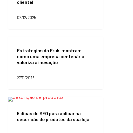
cliente!
o
mesmo
desafio:
02/12/2025
olhar
para
o
cliente!
Estratégias
da
Estratégias da Fruki mostram
Fruki
como uma empresa centenária
mostram
valoriza a inovação
como
uma
empresa
27/11/2025
centenária
valoriza
a
inovação
5
dicas
de
5 dicas de SEO para aplicar na
SEO
descrição de produtos da sua loja
para
aplicar