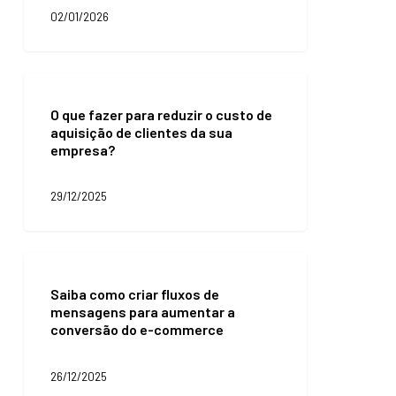
02/01/2026
O
que
O que fazer para reduzir o custo de
fazer
aquisição de clientes da sua
para
empresa?
reduzir
o
custo
29/12/2025
de
aquisição
de
clientes
Saiba
da
como
sua
Saiba como criar fluxos de
criar
empresa?
mensagens para aumentar a
fluxos
conversão do e-commerce
de
mensagens
para
26/12/2025
aumentar