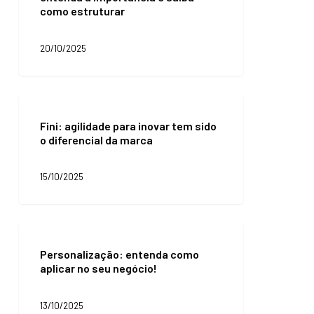
como estruturar
entenda
a
importância
20/10/2025
e
saiba
como
estruturar
Fini:
agilidade
Fini: agilidade para inovar tem sido
para
o diferencial da marca
inovar
tem
sido
15/10/2025
o
diferencial
da
marca
Personalização:
entenda
Personalização: entenda como
como
aplicar no seu negócio!
aplicar
no
seu
13/10/2025
negócio!