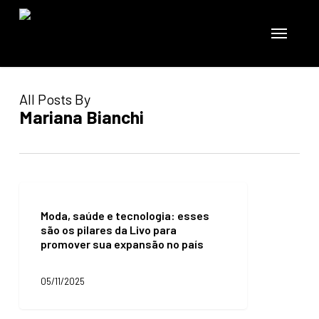
Skip
to
Menu
main
content
All Posts By
Mariana Bianchi
Moda,
saúde
Moda, saúde e tecnologia: esses
e
são os pilares da Livo para
tecnologia:
promover sua expansão no país
esses
são
os
05/11/2025
pilares
da
Livo