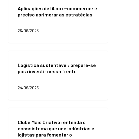
de
Aplicações de IA no e-commerce: é
IA
preciso aprimorar as estratégias
no
e-
commerce:
26/09/2025
é
preciso
aprimorar
as
Logística
estratégias
sustentável:
Logística sustentável: prepare-se
prepare-
para investir nessa frente
se
para
investir
24/09/2025
nessa
frente
Clube
Mais
Clube Mais Criativo: entenda o
Criativo:
ecossistema que une indústrias e
entenda
lojistas para fomentar o
o