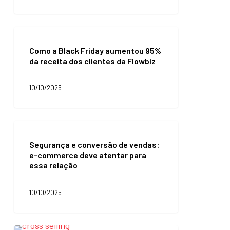
Como
a
Como a Black Friday aumentou 95%
Black
da receita dos clientes da Flowbiz
Friday
aumentou
95%
10/10/2025
da
receita
dos
clientes
Segurança
da
e
Flowbiz
Segurança e conversão de vendas:
conversão
e-commerce deve atentar para
de
essa relação
vendas:
e-
commerce
10/10/2025
deve
atentar
para
essa
Entenda