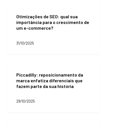
para
Otimizações
promover
de
sua
Otimizações de SEO: qual sua
SEO:
expansão
importância para o crescimento de
qual
no
um e-commerce?
sua
país
importância
para
31/10/2025
o
crescimento
de
um
Piccadilly:
e-
reposicionamento
commerce?
Piccadilly: reposicionamento da
da
marca enfatiza diferenciais que
marca
fazem parte da sua história
enfatiza
diferenciais
que
29/10/2025
fazem
parte
da
sua
Conheça
história
as