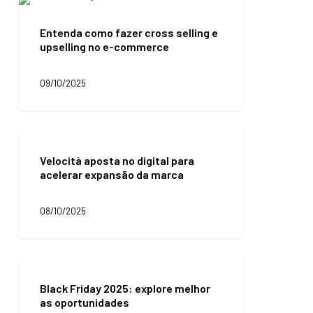
relação
como
fazer
Entenda como fazer cross selling e
cross
upselling no e-commerce
selling
e
upselling
09/10/2025
no
e-
commerce
Velocità
aposta
Velocità aposta no digital para
no
acelerar expansão da marca
digital
para
acelerar
08/10/2025
expansão
da
marca
Black
Friday
Black Friday 2025: explore melhor
2025:
as oportunidades
explore