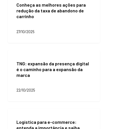
Conheça as melhores ações para
melhores
redução da taxa de abandono de
ações
carrinho
para
redução
da
27/10/2025
taxa
de
abandono
de
TNG:
carrinho
expansão
TNG: expansão da presença digital
da
é o caminho para a expansão da
presença
marca
digital
é
o
22/10/2025
caminho
para
a
expansão
Logística
da
para
marca
Logística para e-commerce:
e-
entenda a importância e saiba
commerce: