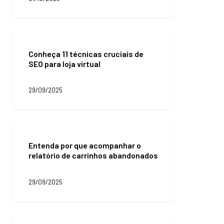
cliente
vai
ajudá-
lo
Conheça
a
11
ter
Conheça 11 técnicas cruciais de
técnicas
mais
SEO para loja virtual
cruciais
resultados
de
de
SEO
29/09/2025
negócio
para
loja
virtual
Entenda
por
Entenda por que acompanhar o
que
relatório de carrinhos abandonados
acompanhar
o
relatório
29/09/2025
de
carrinhos
abandonados
Aplicações