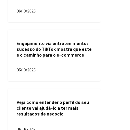
melhor
as
06/10/2025
oportunidades
Engajamento
via
Engajamento via entretenimento:
entretenimento:
sucesso do TikTok mostra que este
sucesso
é o caminho para o e-commerce
do
TikTok
mostra
03/10/2025
que
este
é
o
Veja
caminho
como
para
Veja como entender o perfil do seu
entender
o
cliente vai ajudá-lo a ter mais
o
e-
resultados de negócio
perfil
commerce
do
seu
01/10/2025