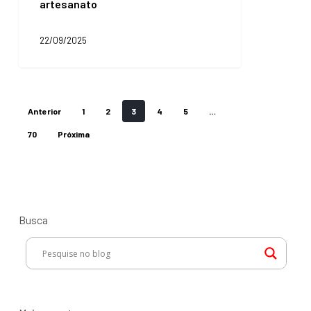
artesanato
ecossistema
que
une
22/09/2025
indústrias
e
lojistas
para
fomentar
Anterior
1
2
3
4
5
…
o
artesanato
70
Próxima
Busca