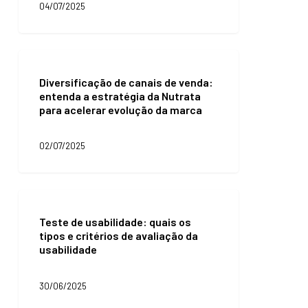
04/07/2025
opcional
para
o
e-
Diversificação
commerce
de
Diversificação de canais de venda:
canais
entenda a estratégia da Nutrata
de
para acelerar evolução da marca
venda:
entenda
a
02/07/2025
estratégia
da
Nutrata
para
Teste
acelerar
de
evolução
Teste de usabilidade: quais os
usabilidade:
da
tipos e critérios de avaliação da
quais
marca
usabilidade
os
tipos
e
30/06/2025
critérios
de