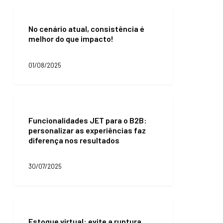
decisão
No
de
cenário
compra?
No cenário atual, consistência é
atual,
melhor do que impacto!
consistência
é
melhor
01/08/2025
do
que
impacto!
Funcionalidades
JET
Funcionalidades JET para o B2B:
para
personalizar as experiências faz
o
diferença nos resultados
B2B:
personalizar
as
30/07/2025
experiências
faz
diferença
nos
Estoque
resultados
virtual:
Estoque virtual: evite a ruptura
evite