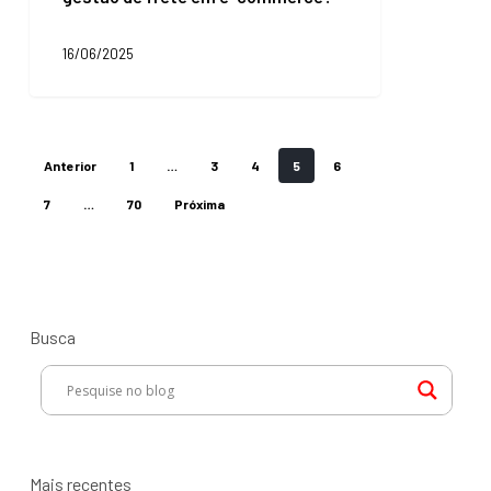
de
tributação
16/06/2025
e
gestão
de
frete
em
Anterior
1
…
3
4
5
6
e-
commerce?
7
…
70
Próxima
Busca
Mais recentes