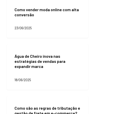
vender
Como vender moda online com alta
moda
conversão
online
com
alta
23/06/2025
conversão
Água
de
Água de Cheiro inova nas
Cheiro
estratégias de vendas para
inova
expandir marca
nas
estratégias
de
18/06/2025
vendas
para
expandir
marca
Como
são
Como são as regras de tributação e
as
gestão de frete em e-commerce?
regras