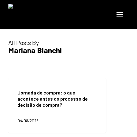
Skip
to
Menu
main
content
All Posts By
Mariana Bianchi
Jornada
de
Jornada de compra: o que
compra:
acontece antes do processo de
o
decisão de compra?
que
acontece
antes
04/08/2025
do
processo
de