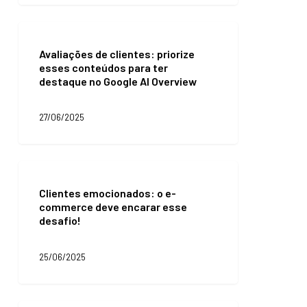
avaliação
da
Avaliações
usabilidade
de
Avaliações de clientes: priorize
clientes:
esses conteúdos para ter
priorize
destaque no Google AI Overview
esses
conteúdos
para
27/06/2025
ter
destaque
no
Google
Clientes
AI
emocionados:
Overview
Clientes emocionados: o e-
o
commerce deve encarar esse
e-
desafio!
commerce
deve
encarar
25/06/2025
esse
desafio!
Como