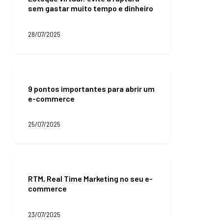
sem gastar muito tempo e dinheiro
a
ruptura
sem
28/07/2025
gastar
muito
tempo
e
9
dinheiro
pontos
9 pontos importantes para abrir um
importantes
e-commerce
para
abrir
um
25/07/2025
e-
commerce
RTM,
Real
RTM, Real Time Marketing no seu e-
Time
commerce
Marketing
no
seu
23/07/2025
e-