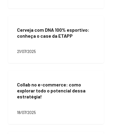
commerce
Cerveja
com
Cerveja com DNA 100% esportivo:
DNA
conheça o case da ETAPP
100%
esportivo:
conheça
21/07/2025
o
case
da
ETAPP
Collab
no
Collab no e-commerce: como
e-
explorar todo o potencial dessa
commerce:
estratégia!
como
explorar
todo
18/07/2025
o
potencial
dessa
estratégia!