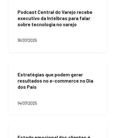
Podcast
Central
Podcast Central do Varejo recebe
do
executivo da Intelbras para falar
Varejo
sobre tecnologia no varejo
recebe
executivo
da
16/07/2025
Intelbras
para
falar
sobre
Estratégias
tecnologia
que
no
Estratégias que podem gerar
podem
varejo
resultados no e-commerce no Dia
gerar
dos Pais
resultados
no
e-
14/07/2025
commerce
no
Dia
dos
Estado
Pais
emocional
Estado emocional dos clientes é
dos