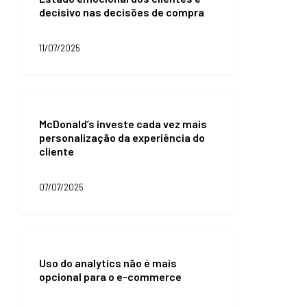
decisivo nas decisões de compra
clientes
é
decisivo
11/07/2025
nas
decisões
de
compra
McDonald’s
investe
McDonald’s investe cada vez mais
cada
personalização da experiência do
vez
cliente
mais
personalização
da
07/07/2025
experiência
do
cliente
Uso
do
Uso do analytics não é mais
analytics
opcional para o e-commerce
não
é
mais