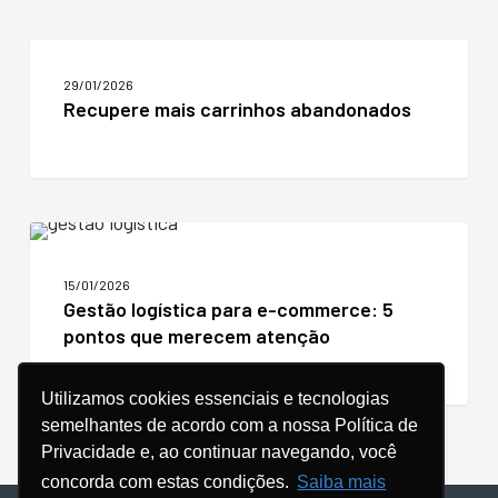
qualidade
Recupere
mais
29/01/2026
carrinhos
Recupere mais carrinhos abandonados
abandonados
Gestão
logística
para
15/01/2026
e-
Gestão logística para e-commerce: 5
commerce:
pontos que merecem atenção
5
pontos
que
Utilizamos cookies essenciais e tecnologias
merecem
semelhantes de acordo com a nossa Política de
atenção
Privacidade e, ao continuar navegando, você
concorda com estas condições.
Saiba mais