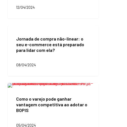
física
12/04/2024
na
jornada
do
cliente
Jornada
omnichannel?
de
Jornada de compra não-linear: o
compra
seu e-commerce está preparado
não-
para lidar com ela?
linear:
o
seu
08/04/2024
e-
commerce
está
preparado
Como
para
o
lidar
varejo
Como o varejo pode ganhar
com
pode
vantagem competitiva ao adotar o
ela?
ganhar
BOPIS
vantagem
competitiva
ao
05/04/2024