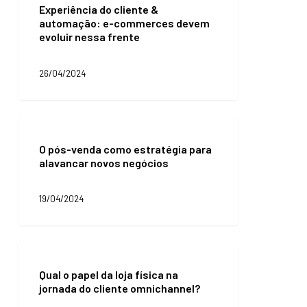
pode
Experiência do cliente &
cliente
fidelizar
automação: e-commerces devem
&
clientes?
evoluir nessa frente
automação:
e-
commerces
26/04/2024
devem
evoluir
nessa
frente
O
pós-
O pós-venda como estratégia para
venda
alavancar novos negócios
como
estratégia
para
19/04/2024
alavancar
novos
negócios
Qual
o
Qual o papel da loja física na
papel
jornada do cliente omnichannel?
da
loja