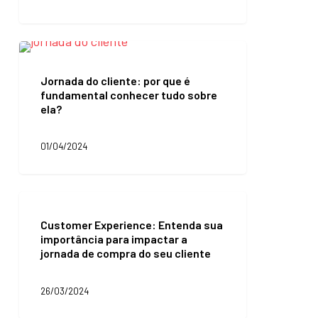
adotar
o
BOPIS
Jornada
do
cliente:
Jornada do cliente: por que é
por
fundamental conhecer tudo sobre
que
ela?
é
fundamental
conhecer
01/04/2024
tudo
sobre
ela?
Customer
Experience:
Customer Experience: Entenda sua
Entenda
importância para impactar a
sua
jornada de compra do seu cliente
importância
para
impactar
26/03/2024
a
jornada