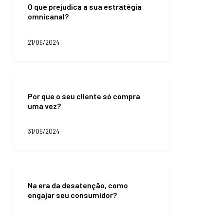
O que prejudica a sua estratégia
prejudica
omnicanal?
a
sua
estratégia
21/06/2024
omnicanal?
Por
que
Por que o seu cliente só compra
o
uma vez?
seu
cliente
só
31/05/2024
compra
uma
vez?
Na
era
Na era da desatenção, como
da
engajar seu consumidor?
desatenção,
como
engajar