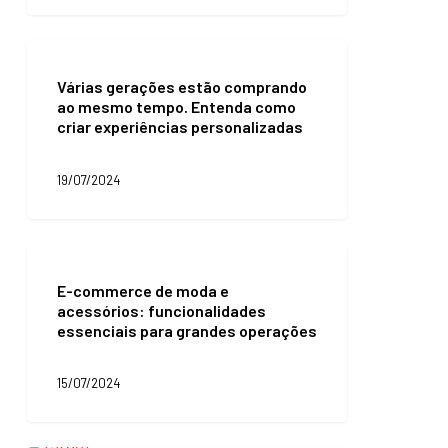
assistida
com
personal
Várias
shopper
gerações
Várias gerações estão comprando
estão
ao mesmo tempo. Entenda como
comprando
criar experiências personalizadas
ao
mesmo
tempo.
19/07/2024
Entenda
como
criar
experiências
E-
personalizadas
commerce
E-commerce de moda e
de
acessórios: funcionalidades
moda
essenciais para grandes operações
e
acessórios:
funcionalidades
15/07/2024
essenciais
para
grandes