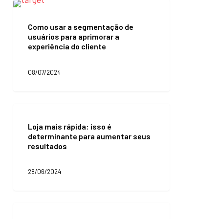
operações
Como
usar
a
Como usar a segmentação de
segmentação
usuários para aprimorar a
de
experiência do cliente
usuários
para
aprimorar
08/07/2024
a
experiência
do
Loja
cliente
mais
Loja mais rápida: isso é
rápida:
determinante para aumentar seus
isso
resultados
é
determinante
para
28/06/2024
aumentar
seus
resultados
O
que