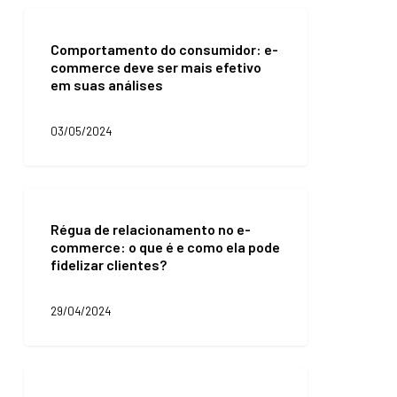
do
Comportamento
e-
do
commerce
Comportamento do consumidor: e-
consumidor:
commerce deve ser mais efetivo
e-
em suas análises
commerce
deve
ser
03/05/2024
mais
efetivo
em
suas
Régua
análises
de
Régua de relacionamento no e-
relacionamento
commerce: o que é e como ela pode
no
fidelizar clientes?
e-
commerce:
o
29/04/2024
que
é
e
como
Experiência
ela
do