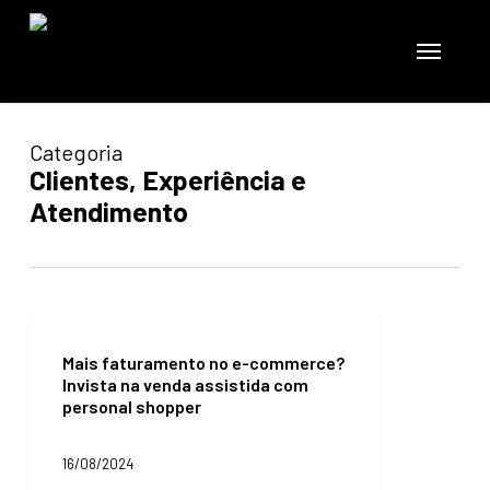
Skip
to
Menu
main
content
Categoria
Clientes, Experiência e
Atendimento
Mais
faturamento
Mais faturamento no e-commerce?
no
Invista na venda assistida com
e-
personal shopper
commerce?
Invista
na
16/08/2024
venda