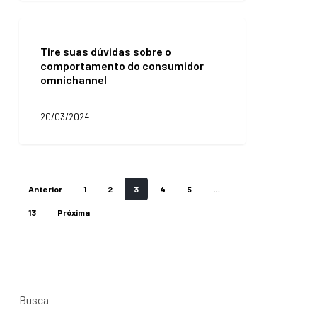
de
compra
Tire
do
suas
seu
Tire suas dúvidas sobre o
dúvidas
cliente
comportamento do consumidor
sobre
omnichannel
o
comportamento
do
20/03/2024
consumidor
omnichannel
Anterior
1
2
3
4
5
…
13
Próxima
Busca