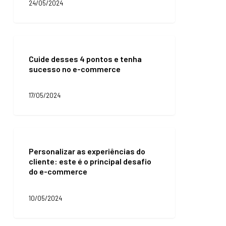
24/05/2024
seu
consumidor?
Cuide
desses
Cuide desses 4 pontos e tenha
4
sucesso no e-commerce
pontos
e
tenha
17/05/2024
sucesso
no
e-
commerce
Personalizar
as
Personalizar as experiências do
experiências
cliente: este é o principal desafio
do
do e-commerce
cliente:
este
é
10/05/2024
o
principal
desafio