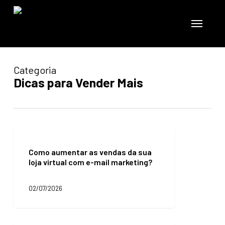
Skip
to
Menu
main
content
Categoria
Dicas para Vender Mais
Como
aumentar
Como aumentar as vendas da sua
as
loja virtual com e-mail marketing?
vendas
da
sua
02/07/2026
loja
virtual
com
e-