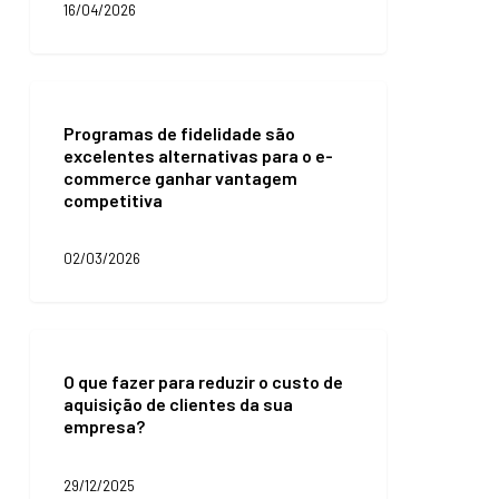
16/04/2026
e
reduzir
abandono
de
Programas
carrinho
de
Programas de fidelidade são
fidelidade
excelentes alternativas para o e-
são
commerce ganhar vantagem
excelentes
competitiva
alternativas
para
o
02/03/2026
e-
commerce
ganhar
vantagem
O
competitiva
que
O que fazer para reduzir o custo de
fazer
aquisição de clientes da sua
para
empresa?
reduzir
o
custo
29/12/2025
de