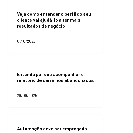
o
Veja
caminho
como
para
Veja como entender o perfil do seu
entender
o
cliente vai ajudá-lo a ter mais
o
e-
resultados de negócio
perfil
commerce
do
seu
01/10/2025
cliente
vai
ajudá-
lo
Entenda
a
por
ter
Entenda por que acompanhar o
que
mais
relatório de carrinhos abandonados
acompanhar
resultados
o
de
relatório
29/09/2025
negócio
de
carrinhos
abandonados
Automação
deve
Automação deve ser empregada
ser