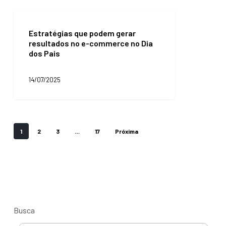
dessa
estratégia!
Estratégias
que
Estratégias que podem gerar
podem
resultados no e-commerce no Dia
gerar
dos Pais
resultados
no
e-
14/07/2025
commerce
no
Dia
dos
Pais
1
2
3
…
17
Próxima
Busca