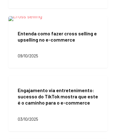
aquisição
de
clientes
Entenda
da
como
sua
fazer
Entenda como fazer cross selling e
empresa?
cross
upselling no e-commerce
selling
e
upselling
09/10/2025
no
e-
commerce
Engajamento
via
Engajamento via entretenimento:
entretenimento:
sucesso do TikTok mostra que este
sucesso
é o caminho para o e-commerce
do
TikTok
mostra
03/10/2025
que
este
é