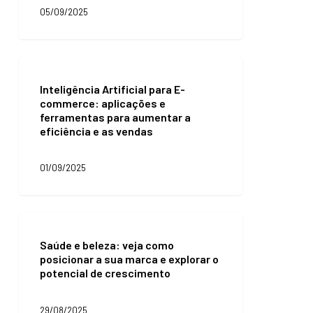
deve
05/09/2025
explorar
melhor
essa
estratégia
Inteligência
Artificial
Inteligência Artificial para E-
para
commerce: aplicações e
E-
ferramentas para aumentar a
commerce:
eficiência e as vendas
aplicações
e
ferramentas
01/09/2025
para
aumentar
a
eficiência
Saúde
e
e
as
Saúde e beleza: veja como
beleza:
vendas
posicionar a sua marca e explorar o
veja
potencial de crescimento
como
posicionar
a
29/08/2025