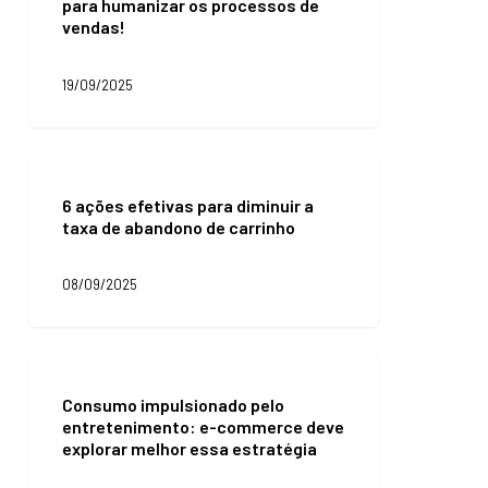
para humanizar os processos de
empregada
vendas!
para
humanizar
os
19/09/2025
processos
de
vendas!
6
ações
6 ações efetivas para diminuir a
efetivas
taxa de abandono de carrinho
para
diminuir
a
08/09/2025
taxa
de
abandono
de
Consumo
carrinho
impulsionado
Consumo impulsionado pelo
pelo
entretenimento: e-commerce deve
entretenimento:
explorar melhor essa estratégia
e-
commerce