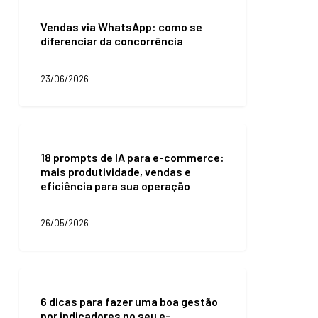
Vendas
mail
via
marketing?
Vendas via WhatsApp: como se
WhatsApp:
diferenciar da concorrência
como
se
diferenciar
23/06/2026
da
concorrência
18
prompts
18 prompts de IA para e-commerce:
de
mais produtividade, vendas e
IA
eficiência para sua operação
para
e-
commerce:
26/05/2026
mais
produtividade,
vendas
e
6
eficiência
dicas
para
6 dicas para fazer uma boa gestão
para
sua
por indicadores no seu e-
fazer