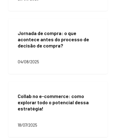
sua
marca
e
explorar
Jornada
o
de
potencial
Jornada de compra: o que
compra:
de
acontece antes do processo de
o
crescimento
decisão de compra?
que
acontece
antes
04/08/2025
do
processo
de
decisão
Collab
de
no
compra?
Collab no e-commerce: como
e-
explorar todo o potencial dessa
commerce:
estratégia!
como
explorar
todo
18/07/2025
o
potencial