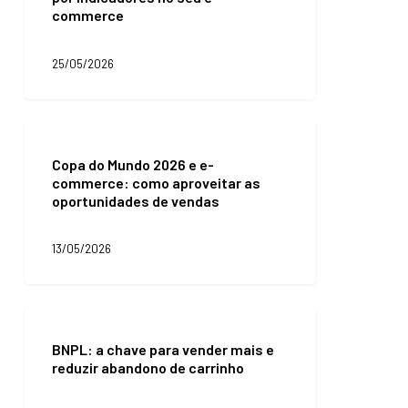
operação
commerce
uma
boa
gestão
25/05/2026
por
indicadores
no
seu
Copa
e-
do
commerce
Copa do Mundo 2026 e e-
Mundo
commerce: como aproveitar as
2026
oportunidades de vendas
e
e-
commerce:
13/05/2026
como
aproveitar
as
oportunidades
BNPL:
de
a
vendas
BNPL: a chave para vender mais e
chave
reduzir abandono de carrinho
para
vender
mais