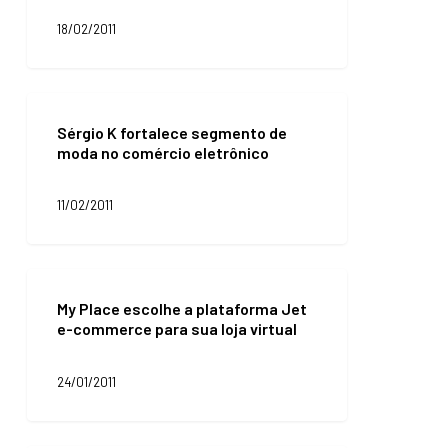
vendas
no
18/02/2011
comércio
eletrônico
em
Sérgio
2010
K
Sérgio K fortalece segmento de
fortalece
moda no comércio eletrônico
segmento
de
moda
11/02/2011
no
comércio
eletrônico
My
Place
My Place escolhe a plataforma Jet
escolhe
e-commerce para sua loja virtual
a
plataforma
Jet
24/01/2011
e-
commerce
para