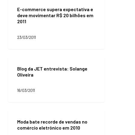
commerce
E-commerce supera expectativa e
supera
deve movimentar R$ 20 bilhões em
expectativa
2011
e
deve
movimentar
23/03/2011
R$
20
bilhões
em
Blog
2011
da
Blog da JET entrevista: Solange
JET
Oliveira
entrevista:
Solange
Oliveira
16/03/2011
Moda
bate
Moda bate recorde de vendas no
recorde
comércio eletrônico em 2010
de