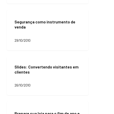
Segurança
como
Segurança como instrumento de
instrumento
venda
de
venda
29/10/2010
Slides:
Convertendo
Slides: Convertendo visitantes em
visitantes
clientes
em
clientes
26/10/2010
Prepare
sua
Prepare sua loja para o fim de ano e
loja