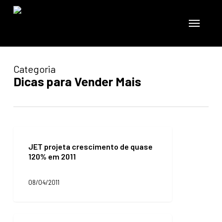
Skip
to
Menu
main
content
Categoria
Dicas para Vender Mais
JET
projeta
JET projeta crescimento de quase
crescimento
120% em 2011
de
quase
120%
08/04/2011
em
2011
E-