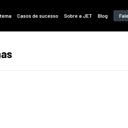
stema
Casos de sucesso
Sobre a JET
Blog
Fal
has
a