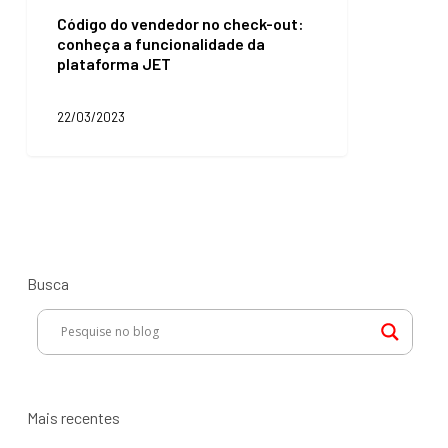
Search
do
e
Código do vendedor no check-out:
vendedor
JET
conheça a funcionalidade da
no
Envios
plataforma JET
check-
out:
conheça
22/03/2023
a
funcionalidade
da
plataforma
JET
Busca
Mais recentes