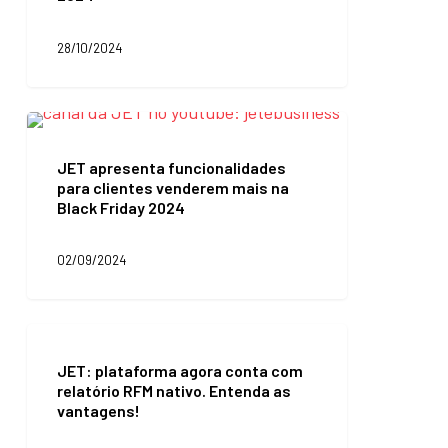
para
a
28/10/2024
Black
Friday
2024
JET
apresenta
funcionalidades
JET apresenta funcionalidades
para
para clientes venderem mais na
clientes
Black Friday 2024
venderem
mais
na
02/09/2024
Black
Friday
2024
JET:
plataforma
JET: plataforma agora conta com
agora
relatório RFM nativo. Entenda as
conta
vantagens!
com
relatório