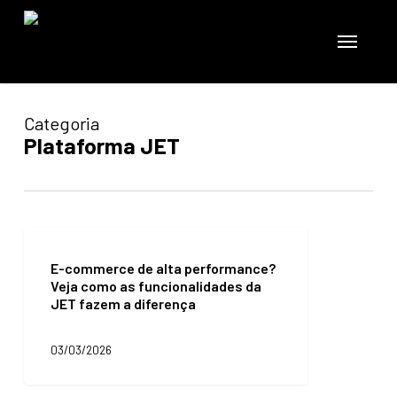
Skip
to
Menu
main
content
Categoria
Plataforma JET
E-
commerce
E-commerce de alta performance?
de
Veja como as funcionalidades da
alta
JET fazem a diferença
performance?
Veja
como
03/03/2026
as
funcionalidades
da