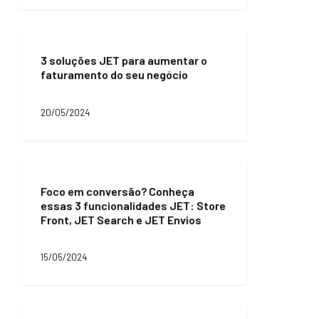
soluções
JET
para
3
turbinar
soluções
suas
3 soluções JET para aumentar o
JET
vendas!
faturamento do seu negócio
para
aumentar
o
20/05/2024
faturamento
do
seu
negócio
Foco
em
Foco em conversão? Conheça
conversão?
essas 3 funcionalidades JET: Store
Conheça
Front, JET Search e JET Envios
essas
3
funcionalidades
15/05/2024
JET:
Store
Front,
JET
Código