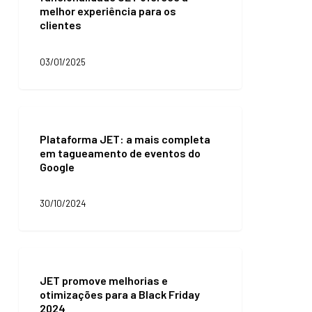
melhor experiência para os
oferece
clientes
a
melhor
experiência
03/01/2025
para
os
clientes
Plataforma
JET:
Plataforma JET: a mais completa
a
em tagueamento de eventos do
mais
Google
completa
em
tagueamento
30/10/2024
de
eventos
do
Google
JET
promove
JET promove melhorias e
melhorias
otimizações para a Black Friday
e
2024
otimizações