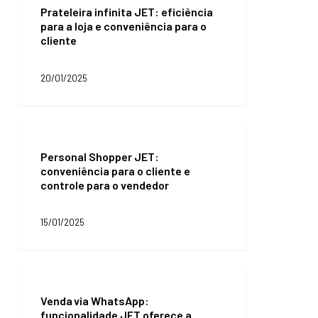
Prateleira infinita JET: eficiência
JET:
para a loja e conveniência para o
eficiência
cliente
para
a
loja
20/01/2025
e
conveniência
para
o
Personal
cliente
Shopper
Personal Shopper JET:
JET:
conveniência para o cliente e
conveniência
controle para o vendedor
para
o
cliente
15/01/2025
e
controle
para
o
Venda via
vendedor
WhatsApp:
Venda via WhatsApp:
funcionalidade
funcionalidade JET oferece a
JET