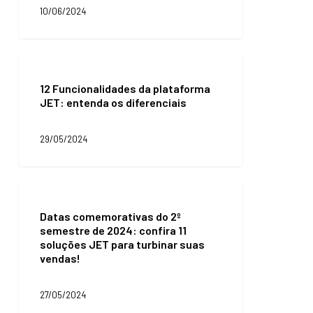
RFM
10/06/2024
nativo.
Entenda
as
vantagens!
12
Funcionalidades
12 Funcionalidades da plataforma
da
JET: entenda os diferenciais
plataforma
JET:
entenda
29/05/2024
os
diferenciais
Datas
comemorativas
Datas comemorativas do 2º
do
semestre de 2024: confira 11
2º
soluções JET para turbinar suas
semestre
vendas!
de
2024:
confira
27/05/2024
11