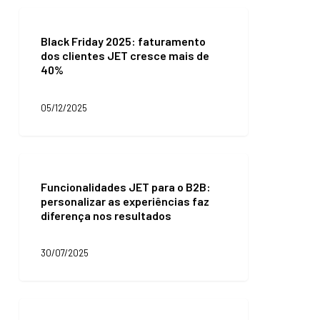
JET
Black
fazem
Friday
a
Black Friday 2025: faturamento
2025:
diferença
dos clientes JET cresce mais de
faturamento
40%
dos
clientes
JET
05/12/2025
cresce
mais
de
40%
Funcionalidades
JET
Funcionalidades JET para o B2B:
para
personalizar as experiências faz
o
diferença nos resultados
B2B:
personalizar
as
30/07/2025
experiências
faz
diferença
nos
Prateleira
resultados
infinita