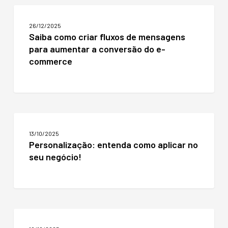
Saiba
como
26/12/2025
criar
Saiba como criar fluxos de mensagens
fluxos
para aumentar a conversão do e-
de
mensagens
commerce
para
aumentar
a
conversão
do
Personalização:
e-
entenda
commerce
13/10/2025
como
Personalização: entenda como aplicar no
aplicar
seu negócio!
no
seu
negócio!
Segurança
e