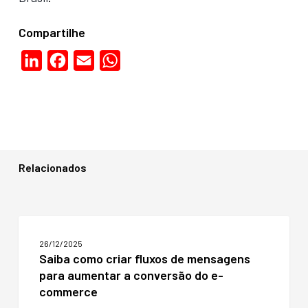
Compartilhe
LinkedIn
Facebook
Email
WhatsApp
Relacionados
Saiba
como
26/12/2025
criar
Saiba como criar fluxos de mensagens
fluxos
para aumentar a conversão do e-
de
mensagens
commerce
para