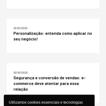
aumentar
a
conversão
do
Personalização:
e-
entenda
commerce
13/10/2025
como
Personalização: entenda como aplicar no
aplicar
seu negócio!
no
seu
negócio!
Segurança
e
10/10/2025
conversão
Segurança e conversão de vendas: e-
de
commerce deve atentar para essa
vendas:
e-
relação
commerce
deve
atentar
Utilizamos cookies essenciais e tecnologias