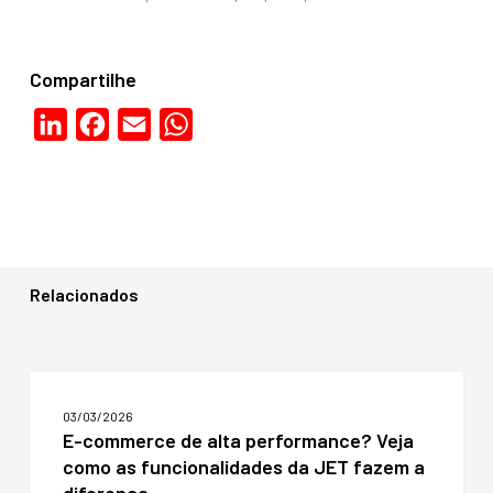
Compartilhe
LinkedIn
Facebook
Email
WhatsApp
Relacionados
E-
commerce
03/03/2026
de
E-commerce de alta performance? Veja
alta
como as funcionalidades da JET fazem a
performance?
Veja