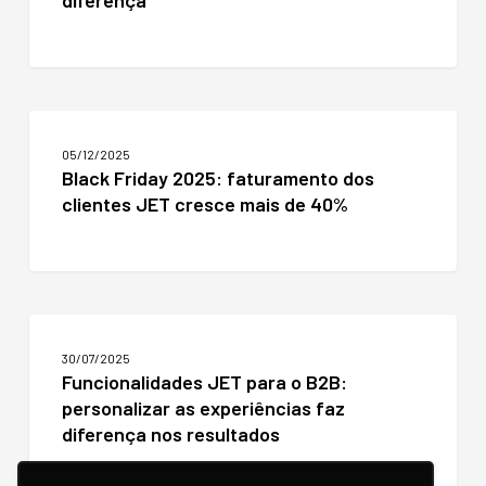
diferença
como
as
funcionalidades
da
JET
Black
fazem
Friday
a
05/12/2025
2025:
diferença
Black Friday 2025: faturamento dos
faturamento
clientes JET cresce mais de 40%
dos
clientes
JET
cresce
mais
de
Funcionalidades
40%
JET
30/07/2025
para
Funcionalidades JET para o B2B:
o
personalizar as experiências faz
B2B:
personalizar
diferença nos resultados
as
experiências