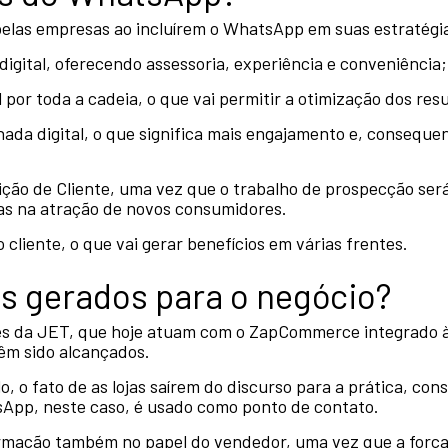
pelas empresas ao incluírem o WhatsApp em suas estratégia
 digital, oferecendo assessoria, experiência e conveniência;
l por toda a cadeia, o que vai permitir a otimização dos res
rnada digital, o que significa mais engajamento e, consequ
ção de Cliente, uma vez que o trabalho de prospecção será
as na atração de novos consumidores.
cliente, o que vai gerar benefícios em várias frentes.
os gerados para o negócio?
ntes da JET, que hoje atuam com o ZapCommerce integrado
têm sido alcançados.
o, o fato de as lojas saírem do discurso para a prática, co
App, neste caso, é usado como ponto de contato.
rmação também no papel do vendedor, uma vez que a força