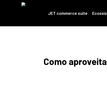
Skip
to
main
JET commerce suite
Ecossi
content
Como aproveita