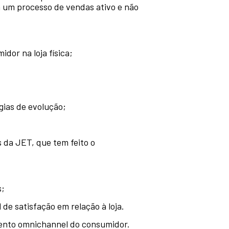
m um processo de vendas ativo e não
dor na loja física;
gias de evolução;
 da JET, que tem feito o
s;
e satisfação em relação à loja.
mento omnichannel do consumidor.