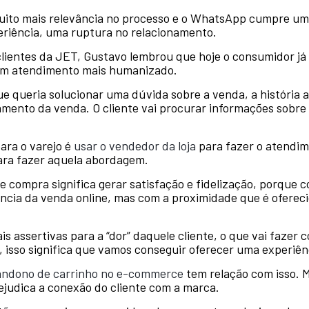
uito mais relevância no processo e o WhatsApp cumpre um
eriência, uma ruptura no relacionamento.
clientes da JET, Gustavo lembrou que hoje o consumidor j
 um atendimento mais humanizado.
e queria solucionar uma dúvida sobre a venda, a história a
hamento da venda. O cliente vai procurar informações sobre 
ara o varejo é
usar o vendedor da loja
para fazer o atendi
para fazer aquela abordagem.
 compra significa gerar satisfação e fidelização, porque c
cia da venda online, mas com a proximidade que é oferecida 
ais assertivas para a “dor” daquele cliente, o que vai fazer
, isso significa que vamos conseguir oferecer uma experiên
andono de carrinho no e-commerce
tem relação com isso. M
rejudica a conexão do cliente com a marca.