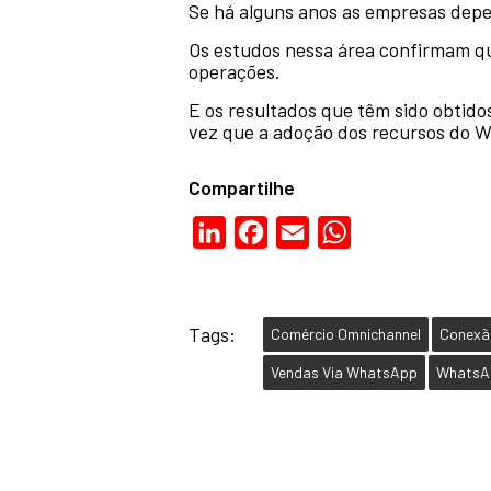
Se há alguns anos as empresas depen
Os estudos nessa área confirmam que
operações.
E os resultados que têm sido obtido
vez que a adoção dos recursos do W
Compartilhe
LinkedIn
Facebook
Email
WhatsApp
Tags:
Comércio Omnichannel
Conexã
Vendas Via WhatsApp
WhatsA