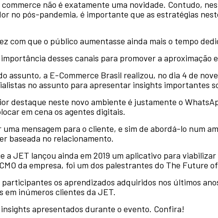
ial commerce não é exatamente uma novidade. Contudo, ne
or no pós-pandemia, é importante que as estratégias nes
fez com que o público aumentasse ainda mais o tempo dedic
 a importância desses canais para promover a aproximação
o assunto, a E-Commerce Brasil realizou, no dia 4 de no
ialistas no assunto para apresentar insights importantes s
ior destaque neste novo ambiente é justamente o WhatsAp
locar em cena os agentes digitais.
r uma mensagem para o cliente, e sim de abordá-lo num a
ser baseada no relacionamento.
e a JET lançou ainda em 2019 um aplicativo para viabiliza
O da empresa, foi um dos palestrantes do The Future of
s participantes os aprendizados adquiridos nos últimos a
s em inúmeros clientes da JET.
 insights apresentados durante o evento. Confira!