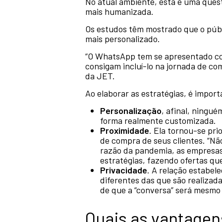
No atual ambiente, esta é uma ques
mais humanizada.
Os estudos têm mostrado que o púb
mais personalizado.
“O WhatsApp tem se apresentado co
consigam incluí-lo na jornada de c
da JET.
Ao elaborar as estratégias, é impor
Personalização
, afinal, ningu
forma realmente customizada.
Proximidade
. Ela tornou-se pr
de compra de seus clientes. “Nã
razão da pandemia, as empresas
estratégias, fazendo ofertas qu
Privacidade
. A relação estabel
diferentes das que são realizad
de que a “conversa” será mesmo
Quais as vantage