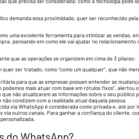
tão que precisa ser considerada: como a tecnologia pode s
lico demanda essa proximidade, quer ser reconhecido pel
mo uma excelente ferramenta para otimizar as vendas, en
ompra, pensando em como ele vai ajudar no relacionamento
tante que as operações se organizem em cima de 3 pilares:
ém quer ser tratado, como “como um qualquer”, que não me
ioritária para que as empresas possam entender as mudanç
o podemos mais atuar com base em rótulos fixos”, alertou o
 que não atualizarem as informações sobre o seu público 
e não condizem com a realidade atual daquela pessoa.
ecida via WhatsApp é considerada como privada e, até por i
as via outros canais. Para ganhar a confiança do cliente, 
 personalizada.
ns do WhatsApp?