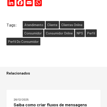
LinkedIn
Facebook
Email
WhatsApp
Tags:
Atendimento
Cliente
Clientes Online
Consumidor
Consumidor Online
NPS
Perfil
Perfil Do Consumidor
Relacionados
Saiba
como
26/12/2025
criar
Saiba como criar fluxos de mensagens
fluxos