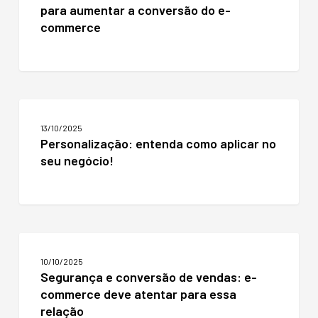
para aumentar a conversão do e-
de
mensagens
commerce
para
aumentar
a
conversão
do
Personalização:
e-
entenda
commerce
13/10/2025
como
Personalização: entenda como aplicar no
aplicar
seu negócio!
no
seu
negócio!
Segurança
e
10/10/2025
conversão
Segurança e conversão de vendas: e-
de
commerce deve atentar para essa
vendas:
e-
relação