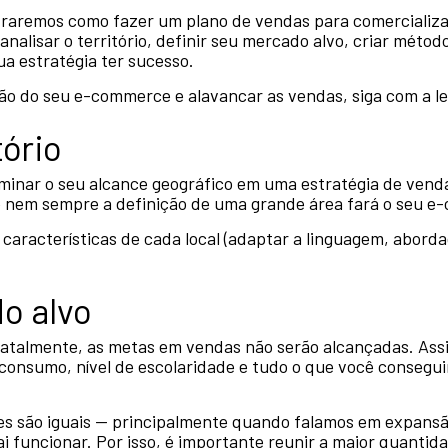
straremos como fazer um plano de vendas para comercializ
nalisar o território, definir seu mercado alvo, criar méto
ua estratégia ter sucesso.
ção do seu e-commerce e alavancar as vendas, siga com a le
tório
rminar o seu alcance geográfico em uma estratégia de ven
ue nem sempre a definição de uma grande área fará o seu 
 características de cada local (adaptar a linguagem, aborda
o alvo
 fatalmente, as metas em vendas não serão alcançadas. As
e consumo, nível de escolaridade e tudo o que você consegu
s são iguais — principalmente quando falamos em expansão 
funcionar. Por isso, é importante reunir a maior quantida