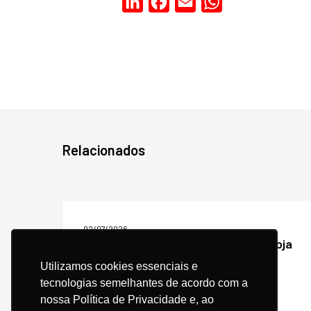
LinkedIn
Facebook
Email
WhatsApp
Relacionados
Como
aumentar
02/07/2026
as
Como aumentar as vendas da sua loja
vendas
virtual com e-mail marketing?
da
Utilizamos cookies essenciais e
sua
tecnologias semelhantes de acordo com a
loja
nossa Política de Privacidade e, ao
virtual