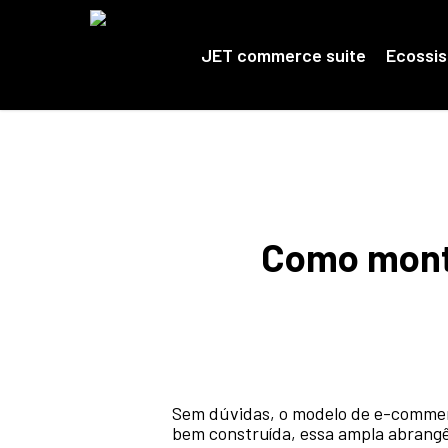
Skip
to
main
JET commerce suite
Ecossi
content
Como monta
Sem dúvidas, o modelo de e-commerc
bem construída, essa ampla abrang