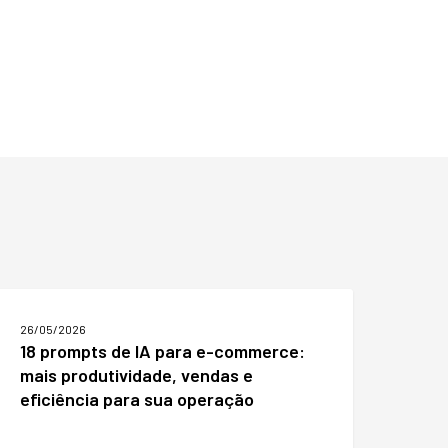
8
rompts
26/05/2026
e
18 prompts de IA para e-commerce:
A
mais produtividade, vendas e
ara
-
eficiência para sua operação
ommerce:
ais