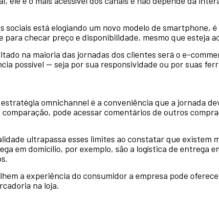
al, ele é o mais acessível dos canais e não depende da int
s sociais está elogiando um novo modelo de smartphone, é 
ara checar preço e disponibilidade, mesmo que esteja ao 
sultado na maioria das jornadas dos clientes será o e-comm
cia possível — seja por sua responsividade ou por suas fe
estratégia omnichannel é a conveniência que a jornada d
e comparação, pode acessar comentários de outros compra
lidade ultrapassa esses limites ao constatar que existem 
ega em domicílio, por exemplo, são a logística de entrega 
os.
alhem a experiência do consumidor a empresa pode oferecer
cadoria na loja.