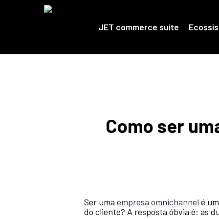
Skip
to
main
JET commerce suite
Ecossi
content
Como ser uma
Ser uma
empresa omnichannel
é uma
do cliente? A resposta óbvia é: as 