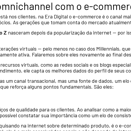
o omnichannel com o e-commer
stá nos clientes, na Era Digital o e-commerce é o canal ma
gócios. As gerações que tomam conta do mercado atualment
o Z
nasceram depois da popularização da internet — por is
nterações virtuais — pelo menos no caso dos Millennials, q
amente ativa. Falaremos sobre eles novamente ao final des
ecursos virtuais, como as redes sociais e os blogs especial
ndimento, ele capta os melhores dados do perfil de seus 
s um canal transacional, mas uma fonte de dados, um elo
que reforça alguns pontos fundamentais. São eles:
ços de qualidade para os clientes. Ao analisar como a maio
possível constatar sua importância como um elo de consist
squisando na internet sobre determinado produto, é o e-co