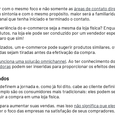
ar com o mesmo foco e não somente as
áreas de contato dir
 sintonia e com o mesmo propósito, maior será a familiari
nal que tenha iniciado e terminado o contato.
eriência do e-commerce seja a mesma da loja física? Enquan
utos, na loja ele pode ser conduzido por um vendedor espec
aro que sim!
zados, um e-commerce pode sugerir produtos similares, 
as sejam tiradas antes da efetivação da compra.
unciona uma solução omnichannel
. Ao ter conhecimento do
adoras
podem ser inseridas para proporcionar os efeitos de
ados
efinem a jornada e, como já foi dito, cabe ao cliente defini
plo são os consumidores mais tradicionais: eles podem s
ir a compra em uma loja física.
 para aumentar suas vendas, mas isso
não significa que el
cer o foco das empresas na satisfação de seus compradores