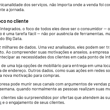
canalidade dos serviços, não importa onde a venda foi con
te a jornada.
oco no cliente
integrados, o foco de todos eles deve ser o consumidor — 
ão é uma tarefa fácil — não por ausência de ferramentas, m
do Big Data.
z milhares de dados. Uma vez analisados, eles podem ser 
o. Ao compreender suas motivações e anseios, a empresa p
antecipar as necessidades dos clientes em cada ponto de in
e uma loja opções de mobiliário para entrega em uma local
a de endereço. Outros dados, como suas ações em redes so
a nova motivação para compras.
mpresa pode munir seus canais com argumentos de vendas p
de semana, quando normalmente as pessoas realizam suas 
s clientes são surpreendidos por ofertas que atendem às 
s
e o engajamento de seus clientes.