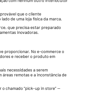
eração com nenhum outro interlocutor
provável que o cliente
lado de uma loja física da marca.
erce, que precisa estar preparado
rramentas inovadoras.
eve proporcionar. No e-commerce o
dores e receber o produto em
mais necessidades a serem
em áreas remotas e a inconstância de
 o chamado “pick-up in store” —