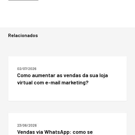
Relacionados
Como
aumentar
02/07/2026
as
Como aumentar as vendas da sua loja
vendas
virtual com e-mail marketing?
da
sua
loja
virtual
com
e-
Vendas
mail
via
marketing?
23/06/2026
WhatsApp:
Vendas via WhatsApp: como se
como