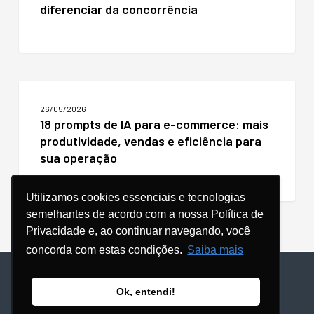
diferenciar da concorrência
se
diferenciar
da
concorrência
18
prompts
26/05/2026
de
18 prompts de IA para e-commerce: mais
IA
produtividade, vendas e eficiência para
para
e-
sua operação
commerce:
mais
produtividade,
Utilizamos cookies essenciais e tecnologias
vendas
semelhantes de acordo com a nossa Política de
e
Privacidade e, ao continuar navegando, você
eficiência
concorda com estas condições.
Saiba mais
para
sua
© Copyright - 2024 |
POLÍTICA DE PRIVACIDADE
operação
Ok, entendi!
facebook
linkedin
youtube
instagram