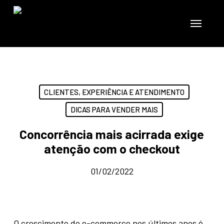
Skip
to
Menu
main
content
CLIENTES, EXPERIÊNCIA E ATENDIMENTO
DICAS PARA VENDER MAIS
Concorrência mais acirrada exige
atenção com o checkout
01/02/2022
O crescimento do e-commerce nos últimos anos é