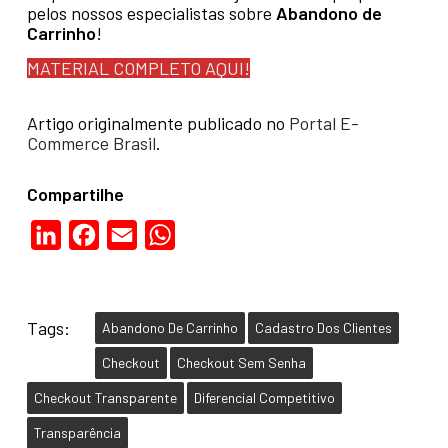
pelos nossos especialistas sobre
Abandono de
Carrinho
!
MATERIAL COMPLETO AQUI!
Artigo originalmente publicado no
Portal E-
Commerce Brasil
.
Compartilhe
LinkedIn
Facebook
Email
WhatsApp
Tags:
Abandono De Carrinho
Cadastro Dos Clientes
Checkout
Checkout Sem Senha
Checkout Transparente
Diferencial Competitivo
Transparência