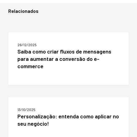
Relacionados
Saiba
como
26/12/2025
criar
Saiba como criar fluxos de mensagens
fluxos
para aumentar a conversão do e-
de
mensagens
commerce
para
aumentar
a
conversão
do
Personalização:
e-
entenda
commerce
13/10/2025
como
Personalização: entenda como aplicar no
aplicar
seu negócio!
no
seu
negócio!