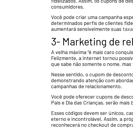
fidelizados. Assim, os cupons de de
consumidores.
Você pode criar uma campanha espec
determinados perfis de clientes fid
aumentará sensivelmente suas
taxa
3- Marketing de r
A velha máxima “é mais caro conqui
Felizmente, a internet tornou possív
que sabe não somente o nome, mas 
Nesse sentido, o cupom de desconto
demonstrando atenção com abordagen
campanhas de relacionamento.
Você pode oferecer cupons de descon
Pais e Dia das Crianças, serão mais 
Esses códigos devem ser únicos, ca
eterno e incontrolável. Assim, a pr
reconhecerá no checkout de compr