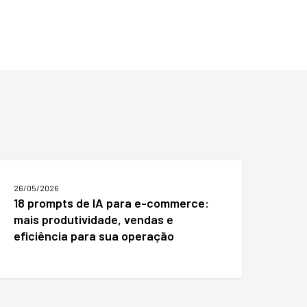
8
rompts
26/05/2026
e
18 prompts de IA para e-commerce:
A
mais produtividade, vendas e
ara
-
eficiência para sua operação
ommerce:
ais
rodutividade,
endas