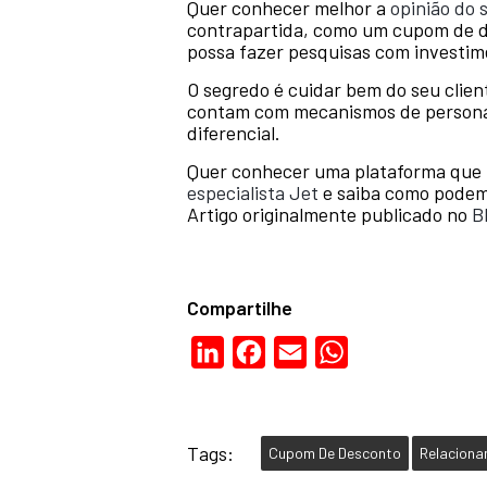
Quer conhecer melhor a
opinião do 
contrapartida, como um cupom de d
possa fazer pesquisas com investim
O segredo é cuidar bem do seu clien
contam com mecanismos de personali
diferencial.
Quer conhecer uma plataforma que f
especialista Jet
e saiba como podemo
Artigo originalmente publicado no
B
Compartilhe
LinkedIn
Facebook
Email
WhatsApp
Tags:
Cupom De Desconto
Relacion