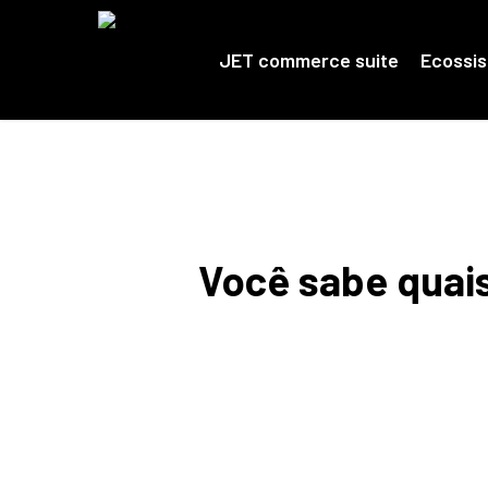
Skip
to
main
JET commerce suite
Ecossi
content
Você sabe quai