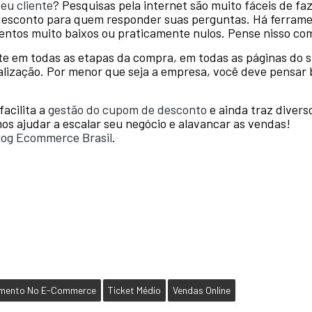
seu cliente
? Pesquisas pela internet são muito fáceis de fa
esconto para quem responder suas perguntas. Há ferramen
entos muito baixos ou praticamente nulos. Pense nisso co
te em todas as etapas da compra, em todas as páginas do si
zação. Por menor que seja a empresa, você deve pensar b
acilita a
gestão do cupom de desconto
e ainda traz divers
s ajudar a escalar seu negócio e alavancar as vendas!
log Ecommerce Brasil
.
amento No E-Commerce
Ticket Médio
Vendas Online