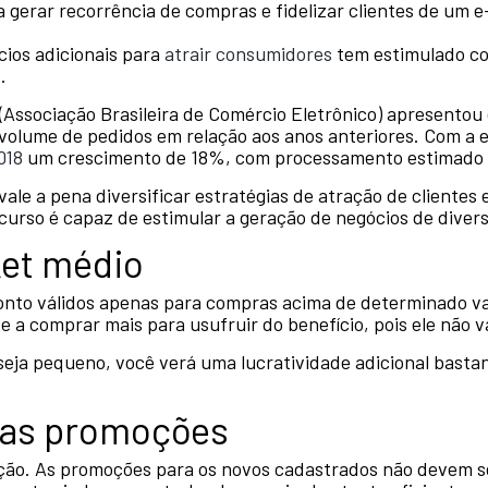
a gerar recorrência de compras e fidelizar clientes de u
ícios adicionais para
atrair consumidores
tem estimulado co
.
ssociação Brasileira de Comércio Eletrônico) apresentou
olume de pedidos em relação aos anos anteriores. Com a 
018
um crescimento de 18%, com processamento estimado d
vale a pena diversificar estratégias de atração de clientes
curso é capaz de estimular a geração de negócios de diver
ket médio
nto válidos apenas para compras acima de determinado va
te a comprar mais para usufruir do benefício, pois ele não 
seja pequeno, você verá uma lucratividade adicional bastan
das promoções
ção. As promoções para os novos cadastrados não devem se