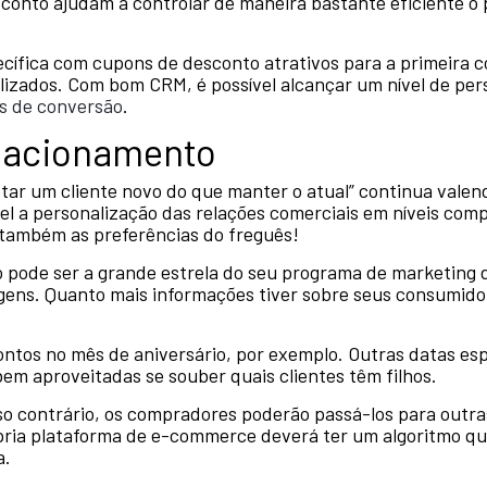
sconto ajudam a controlar de maneira bastante eficiente o 
ífica com cupons de desconto atrativos para a primeira 
elizados. Com bom CRM, é possível alcançar um nível de per
s de conversão
.
elacionamento
star um cliente novo do que manter o atual” continua val
el a personalização das relações comerciais em níveis comp
também as preferências do freguês!
 pode ser a grande estrela do seu programa de marketing
s. Quanto mais informações tiver sobre seus consumidore
tos no mês de aniversário, por exemplo. Outras datas esp
bem aproveitadas se souber quais clientes têm filhos.
so contrário, os compradores poderão passá-los para outr
ópria plataforma de e-commerce deverá ter um algoritmo que
a.