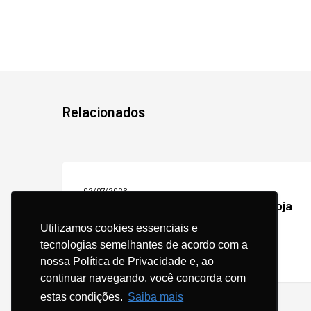
Relacionados
Como
aumentar
02/07/2026
as
Como aumentar as vendas da sua loja
vendas
virtual com e-mail marketing?
da
Utilizamos cookies essenciais e
sua
tecnologias semelhantes de acordo com a
loja
nossa Política de Privacidade e, ao
virtual
com
continuar navegando, você concorda com
e-
estas condições.
Saiba mais
mail