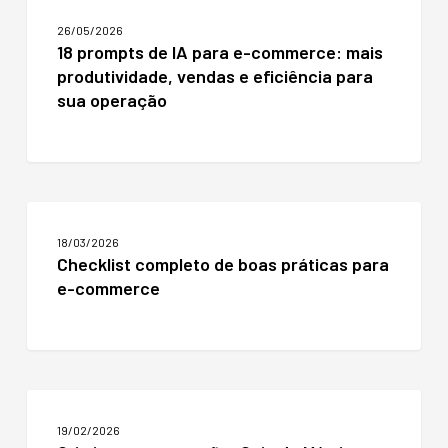
prompts
26/05/2026
de
18 prompts de IA para e-commerce: mais
IA
produtividade, vendas e eficiência para
para
e-
sua operação
commerce:
mais
produtividade,
vendas
e
Checklist
eficiência
completo
para
18/03/2026
de
sua
Checklist completo de boas práticas para
boas
operação
e-commerce
práticas
para
e-
commerce
Otimize
sua
19/02/2026
operação: