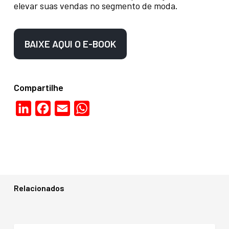
elevar suas vendas no segmento de moda.
BAIXE AQUI O E-BOOK
Compartilhe
LinkedIn
Facebook
Email
WhatsApp
Relacionados
18