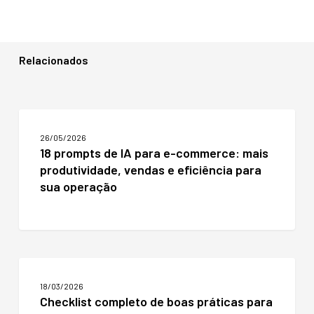
Relacionados
18
prompts
26/05/2026
de
18 prompts de IA para e-commerce: mais
IA
produtividade, vendas e eficiência para
para
e-
sua operação
commerce:
mais
produtividade,
vendas
e
Checklist
eficiência
completo
para
18/03/2026
de
sua
Checklist completo de boas práticas para
boas
operação