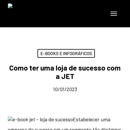
Skip
to
Menu
main
content
E-BOOKS E INFOGRÁFICOS
Como ter uma loja de sucesso com
a JET
10/01/2023
Estabelecer uma
empresa de sucesso em um segmento tão dinâmico