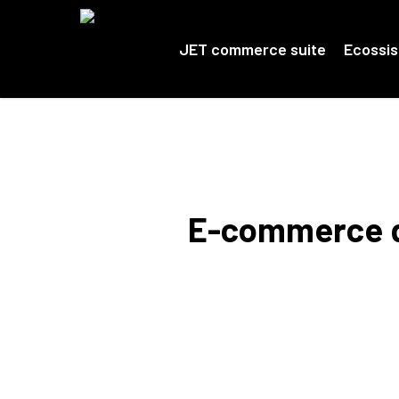
Skip
to
main
JET commerce suite
Ecossi
content
E-commerce de