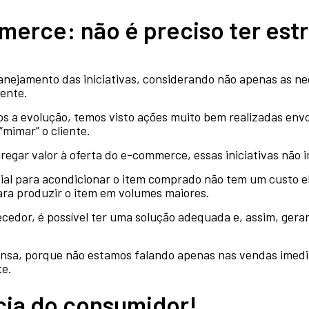
erce: não é preciso ter est
 planejamento das iniciativas, considerando não apenas as
iente.
 a evolução, temos visto ações muito bem realizadas envo
mimar” o cliente.
regar valor à oferta do e-commerce, essas iniciativas não i
l para acondicionar o item comprado não tem um custo el
ra produzir o item em volumes maiores.
edor, é possível ter uma solução adequada e, assim, gerar
nsa, porque não estamos falando apenas nas vendas imedi
te.
cia do consumidor!