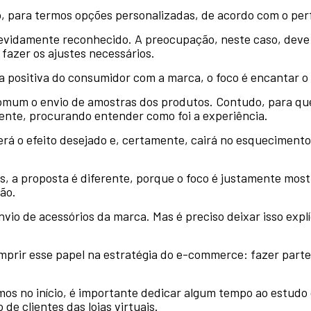
o, para termos opções personalizadas, de acordo com o perf
evidamente reconhecido. A preocupação, neste caso, deve s
fazer os ajustes necessários.
ia positiva do consumidor com a marca, o foco é encantar o
omum o envio de amostras dos produtos. Contudo, para que a
ente, procurando entender como foi a experiência.
terá o efeito desejado e, certamente, cairá no esqueciment
s, a proposta é diferente, porque o foco é justamente mos
ão.
nvio de acessórios da marca. Mas é preciso deixar isso expl
prir esse papel na estratégia do e-commerce: fazer parte,
mos no início, é importante dedicar algum tempo ao estudo 
de clientes das lojas virtuais.