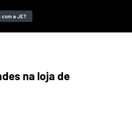
e com a JET
des na loja de