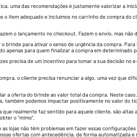
tica, uma das recomendações é justamente valorizar a inici
s o item adequado e incluímos no carrinho de compra do c
fazem o lançamento no checkout. Fazem o envio, mas não de
 o brinde para ativar o senso de urgência da compra. Para i
do apenas para quem finalizar a compra em determinado p
zes precisa de um incentivo para tomar a sua decisão no e-
mpra, o cliente precisa renunciar a algo, uma vez que dif
r a oferta do brinde ao valor total da compra. Neste caso,
, também podemos impactar positivamente no valor do tick
que realmente faz sentido para aquele cliente, são altas 
obter o “mimo”.
je as lojas não têm problemas em fazer essas configuraçõe
r essas ofertas com antecedência, de forma automatizada e 