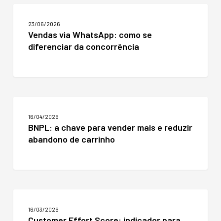
Vendas
via
23/06/2026
WhatsApp:
Vendas via WhatsApp: como se
como
diferenciar da concorrência
se
diferenciar
da
concorrência
BNPL:
a
16/04/2026
chave
BNPL: a chave para vender mais e reduzir
para
abandono de carrinho
vender
mais
e
reduzir
abandono
de
Customer
carrinho
Effort
16/03/2026
Score:
Customer Effort Score: indicador para