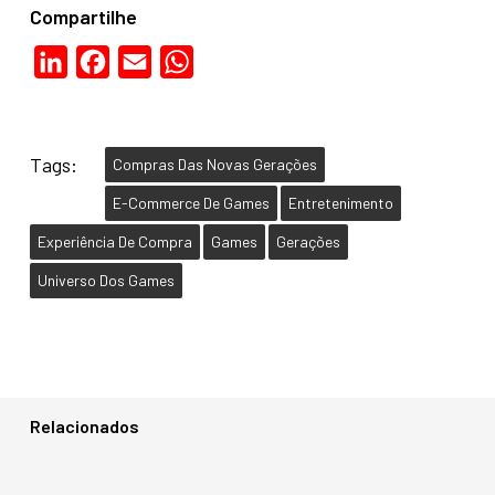
Compartilhe
LinkedIn
Facebook
Email
WhatsApp
Tags:
Compras Das Novas Gerações
E-Commerce De Games
Entretenimento
Experiência De Compra
Games
Gerações
Universo Dos Games
Relacionados