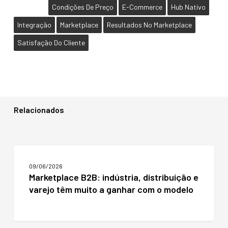
Condições De Preço
E-Commerce
Hub Nativo
Integração
Marketplace
Resultados No Marketplace
Satisfação Do Cliente
Relacionados
Marketplace
B2B:
09/06/2026
indústria,
Marketplace B2B: indústria, distribuição e
distribuição
varejo têm muito a ganhar com o modelo
e
varejo
têm
muito