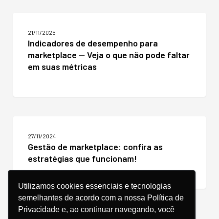
a
ganhar
Indicadores
com
de
o
21/11/2025
desempenho
modelo
Indicadores de desempenho para
para
marketplace — Veja o que não pode faltar
marketplace
—
em suas métricas
Veja
o
que
não
pode
Gestão
faltar
de
em
27/11/2024
marketplace:
suas
Gestão de marketplace: confira as
confira
métricas
estratégias que funcionam!
as
estratégias
que
Utilizamos cookies essenciais e tecnologias
funcionam!
semelhantes de acordo com a nossa Política de
Privacidade e, ao continuar navegando, você