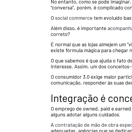
No entanto, como se pode imaginar, 
“conversa”, porém, é complicado con
O
social commerce
tem evoluído bast
Além disso, é importante
acompanha
correto?
É normal que as lojas almejem um “vi
existe fórmula mágica para chegar n
O que sabemos é que ajuda o fato d
interesse. Assim, um dos conceitos-
O consumidor 3.0 exige maior partic
comunicação, responder às suas d
Integração é conce
O emprego de owned, paid e earned 
alguns adotar alguns cuidados.
A
contratação de mão de obra espec
adequadas, agências que se dedicam