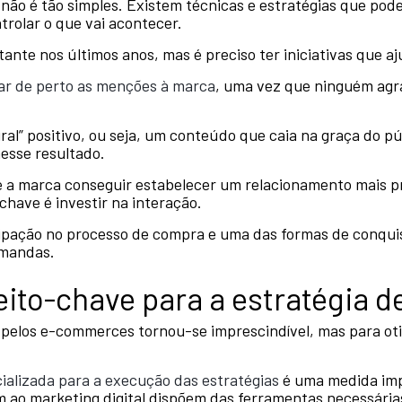
não é tão simples. Existem técnicas e estratégias que pod
trolar o que vai acontecer.
ante nos últimos anos, mas é preciso ter iniciativas que aj
r de perto as menções à marca
, uma vez que ninguém agr
ral” positivo, ou seja, um conteúdo que caia na graça do pú
esse resultado.
e a marca conseguir estabelecer um relacionamento mais p
chave é investir na interação.
ipação no processo de compra e uma das formas de conquis
emandas.
ito-chave para a estratégia d
pelos e-commerces tornou-se imprescindível, mas para oti
ializada para a execução das estratégias
é uma medida imp
 ao marketing digital dispõem das ferramentas necessária