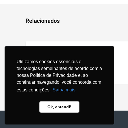
Relacionados
Vendas
via
23/06/2026
WhatsApp:
Vendas via WhatsApp: como se
como
Utilizamos cookies essenciais e
diferenciar da concorrência
se
tecnologias semelhantes de acordo com a
diferenciar
nossa Política de Privacidade e, ao
da
continuar navegando, você concorda com
concorrência
estas condições.
Saiba mais
Ok, entendi!
© Copyright - 2024 |
POLÍTICA DE PRIVACIDADE