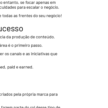
No entanto, se focar apenas em
iculdades para escalar o negócio.
 todas as frentes do seu negócio!
sucesso
ância da produção de conteúdo.
rea é o primeiro passo.
r os canais e as iniciativas que
ed, paid e earned.
criados pela própria marca para
fazem parte do rol desse tipo de