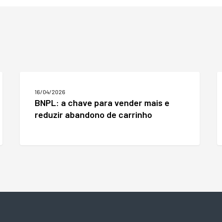
BNPL:
C
a
E
16/04/2026
chave
S
BNPL: a chave para vender mais e
para
i
reduzir abandono de carrinho
vender
p
mais
t
e
r
reduzir
abandono
de
carrinho