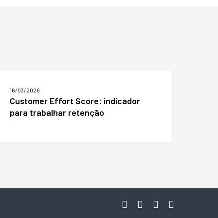
ustomer
ffort
16/03/2026
core:
Customer Effort Score: indicador
ndicador
para trabalhar retenção
ara
rabalhar
etenção
facebook
linkedin
youtube
instagram