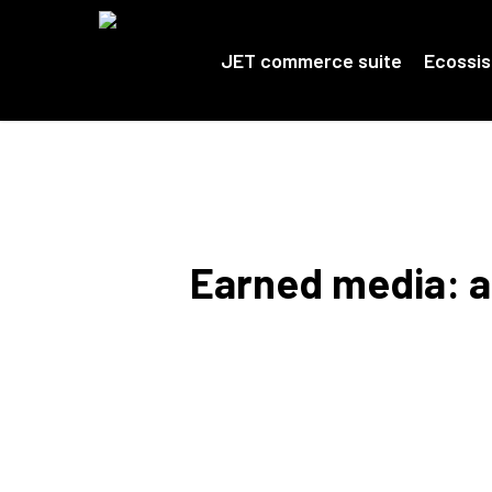
Skip
to
main
JET commerce suite
Ecossi
content
Earned media: a