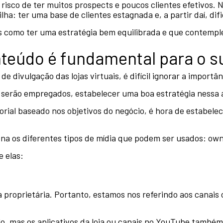
risco de ter muitos prospects e poucos clientes efetivos. 
ha: ter uma base de clientes estagnada e, a partir daí, dif
 como ter uma estratégia bem equilibrada e que contemple
teúdo é fundamental para o 
e divulgação das lojas virtuais, é difícil ignorar a import
erão empregados, estabelecer uma boa estratégia nessa á
orial baseado nos objetivos do negócio, é hora de estabelece
 os diferentes tipos de mídia que podem ser usados: own
e elas:
proprietária. Portanto, estamos nos referindo aos canais 
, mas os aplicativos da loja ou canais no YouTube também 