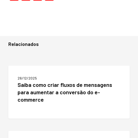
Relacionados
Saiba
como
26/12/2025
criar
Saiba como criar fluxos de mensagens
fluxos
para aumentar a conversão do e-
de
mensagens
commerce
para
aumentar
a
conversão
do
Personalização:
e-