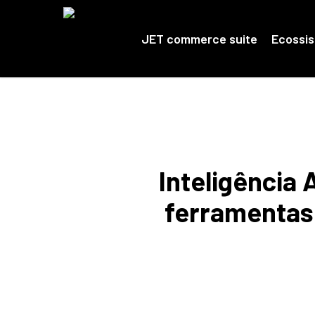
Skip
to
main
JET commerce suite
Ecossi
content
Inteligência 
ferramentas 