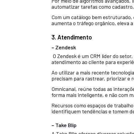
Por meio de algoritmos avançados, in
automatizar tarefas como cadastro, 
Com um catálogo bem estruturado, c
aumenta o tráfego orgânico, eleva a
3. Atendimento
–
Zendesk
O Zendesk é um CRM líder do setor,
atendimento ao cliente para experi
Ao utilizar a mais recente tecnolog
precisam para rastrear, priorizar e r
Omnicanal, reúne todas as interaçõe
forma mais inteligente, e não com m
Recursos como espaços de trabalho d
identifiquem tendências e tomem de
–
Take Blip
A Take Blip oferece diversas soluç