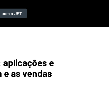
e com a JET
: aplicações e
a e as vendas