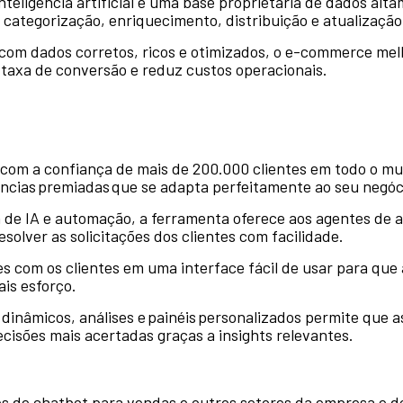
teligência artificial e uma base proprietária de dados alta
categorização, enriquecimento, distribuição e atualização
om dados corretos, ricos e otimizados, o e-commerce melh
 taxa de conversão e reduz custos operacionais.
 com a confiança de mais de 200.000 clientes em todo o m
ências premiadas que se adapta perfeitamente ao seu negóc
ia de IA e automação, a ferramenta oferece aos agentes de 
esolver as solicitações dos clientes com facilidade.
s com os clientes em uma interface fácil de usar para que
ais esforço.
inâmicos, análises e painéis personalizados permite que as 
cisões mais acertadas graças a insights relevantes.
ões de chatbot para vendas e outros setores da empresa e 