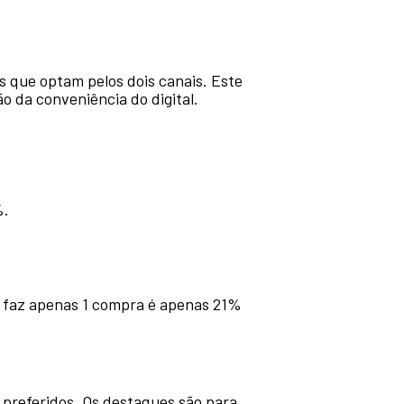
 que optam pelos dois canais. Este
ão da conveniência do digital.
%.
 faz apenas 1 compra é apenas 21%
preferidos. Os destaques são para