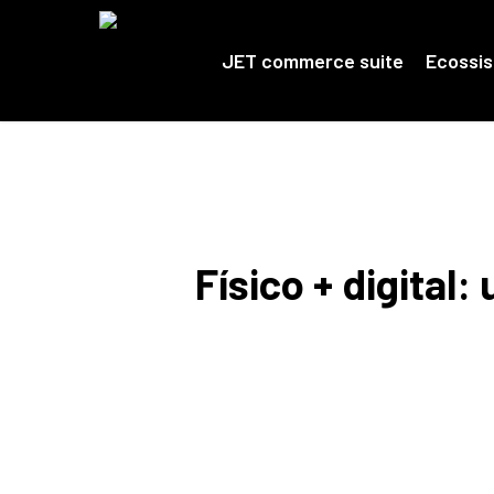
Skip
to
main
JET commerce suite
Ecossi
content
Físico + digital