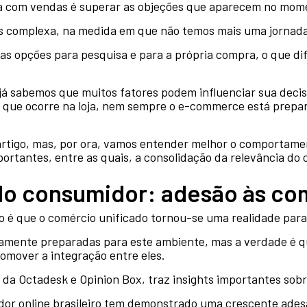
a com vendas é superar as objeções que aparecem no mom
s complexa, na medida em que não temos mais uma jornada
s opções para pesquisa e para a própria compra, o que difi
 já sabemos que muitos fatores podem influenciar sua deci
o que ocorre na loja, nem sempre o e-commerce está prepa
artigo, mas, por ora, vamos entender melhor o comportam
rtantes, entre as quais, a consolidação da relevância do
 consumidor: adesão às com
o é que o comércio unificado tornou-se uma realidade para
amente preparadas para este ambiente, mas a verdade é q
romover a integração entre eles.
a Octadesk e Opinion Box, traz insights importantes sobr
dor online brasileiro tem demonstrado uma crescente ades