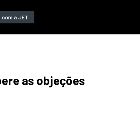
e com a JET
upere as objeções