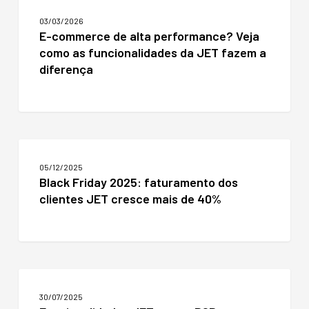
commerce
03/03/2026
de
E-commerce de alta performance? Veja
alta
como as funcionalidades da JET fazem a
performance?
Veja
diferença
como
as
funcionalidades
da
JET
Black
fazem
Friday
a
05/12/2025
2025:
diferença
Black Friday 2025: faturamento dos
faturamento
clientes JET cresce mais de 40%
dos
clientes
JET
cresce
mais
de
Funcionalidades
40%
JET
30/07/2025
para