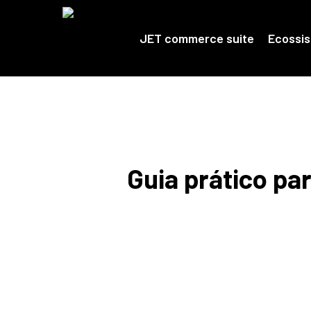
Skip
to
main
JET commerce suite
Ecossi
content
Guia prático par