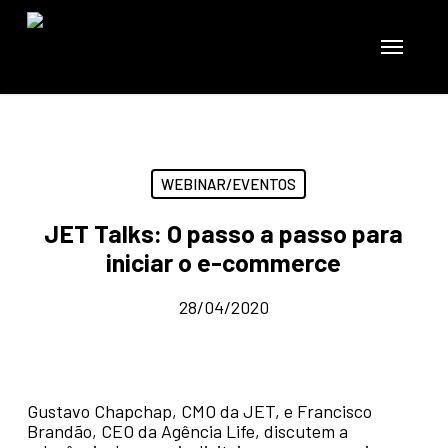
Skip
to
Menu
main
content
WEBINAR/EVENTOS
JET Talks: O passo a passo para
iniciar o e-commerce
28/04/2020
Gustavo Chapchap, CMO da JET, e Francisco
Brandão, CEO da Agência Life, discutem a