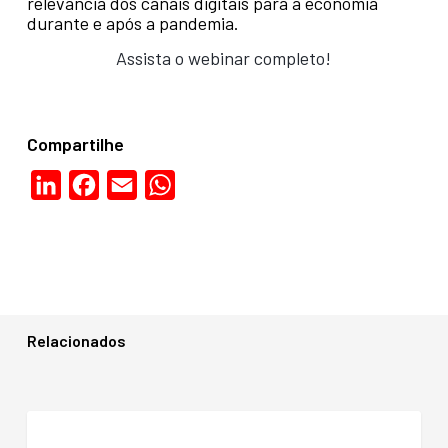
relevância dos canais digitais para a economia
durante e após a pandemia.
Assista o webinar completo!
Compartilhe
LinkedIn
Facebook
Email
WhatsApp
Relacionados
Tecnologia,
propósito