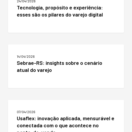
24/04/2026
e
Tecnologia, propósito e experiência:
experiência:
esses são os pilares do varejo digital
esses
são
os
pilares
do
varejo
Sebrae-
digital
RS:
14/04/2026
insights
Sebrae-RS: insights sobre o cenário
sobre
atual do varejo
o
cenário
atual
do
varejo
Usaflex:
inovação
07/04/2026
aplicada,
Usaflex: inovação aplicada, mensurável e
mensurável
conectada com o que acontece no
e
conectada