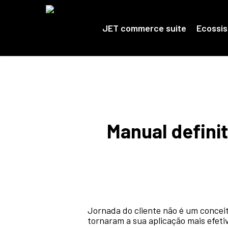
Skip
to
main
JET commerce suite
Ecossi
content
Manual defini
Jornada do cliente não é um conceit
tornaram a sua aplicação mais efeti