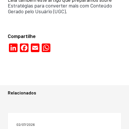
Estratégias para converter mais com Conteúdo
Gerado pelo Usuário (UGC)
.
Compartilhe
LinkedIn
Facebook
Email
WhatsApp
Relacionados
Como
aumentar
02/07/2026
as