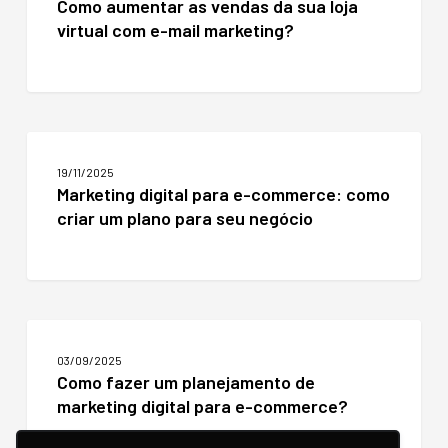
Como aumentar as vendas da sua loja
vendas
virtual com e-mail marketing?
da
sua
loja
virtual
com
e-
Marketing
mail
digital
marketing?
19/11/2025
para
Marketing digital para e-commerce: como
e-
criar um plano para seu negócio
commerce:
como
criar
um
plano
para
Como
seu
fazer
negócio
03/09/2025
um
Como fazer um planejamento de
planejamento
marketing digital para e-commerce?
de
marketing