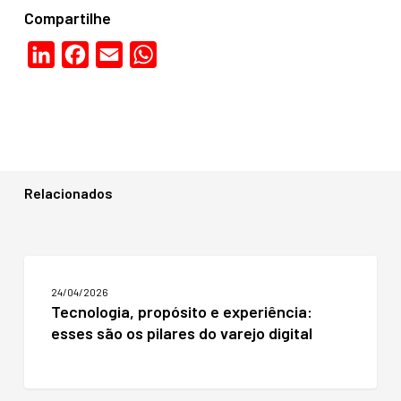
Compartilhe
LinkedIn
Facebook
Email
WhatsApp
Relacionados
Tecnologia,
propósito
24/04/2026
e
Tecnologia, propósito e experiência:
experiência:
esses são os pilares do varejo digital
esses
são
os
pilares