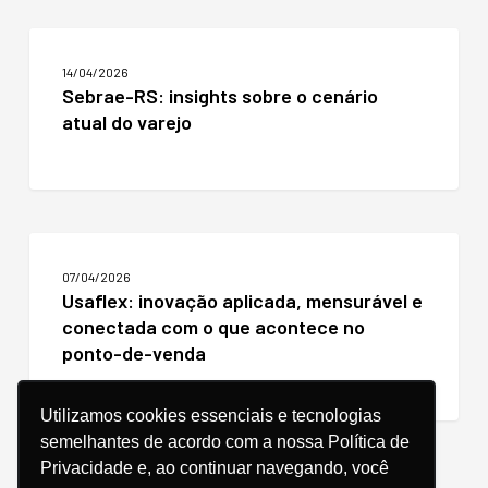
do
varejo
Sebrae-
digital
RS:
14/04/2026
insights
Sebrae-RS: insights sobre o cenário
sobre
atual do varejo
o
cenário
atual
do
varejo
Usaflex:
inovação
07/04/2026
aplicada,
Usaflex: inovação aplicada, mensurável e
mensurável
conectada com o que acontece no
e
conectada
ponto-de-venda
com
o
que
Utilizamos cookies essenciais e tecnologias
acontece
semelhantes de acordo com a nossa Política de
no
Privacidade e, ao continuar navegando, você
ponto-