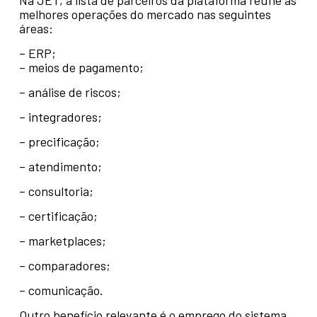
Na JET, a lista de parceiros da plataforma reúne as
melhores operações do mercado nas seguintes
áreas:
– ERP;
– meios de pagamento;
– análise de riscos;
– integradores;
– precificação;
– atendimento;
– consultoria;
– certificação;
– marketplaces;
– comparadores;
– comunicação.
Outro benefício relevante é o emprego do sistema