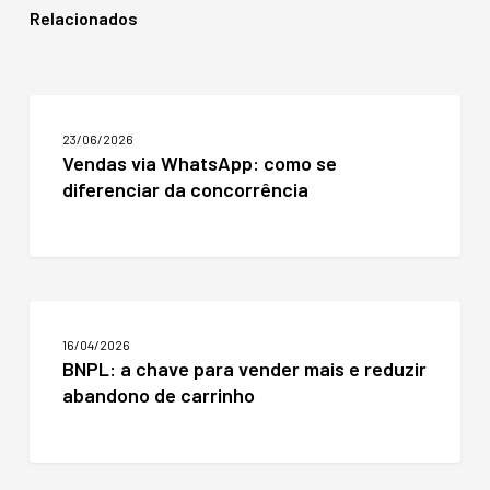
Relacionados
Vendas
via
23/06/2026
WhatsApp:
Vendas via WhatsApp: como se
como
diferenciar da concorrência
se
diferenciar
da
concorrência
BNPL:
a
16/04/2026
chave
BNPL: a chave para vender mais e reduzir
para
abandono de carrinho
vender
mais
e
reduzir
abandono