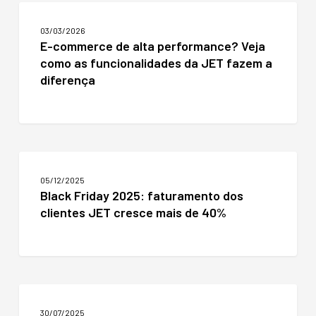
E-
commerce
03/03/2026
de
E-commerce de alta performance? Veja
alta
como as funcionalidades da JET fazem a
performance?
Veja
diferença
como
as
funcionalidades
da
JET
Black
fazem
Friday
a
05/12/2025
2025:
diferença
Black Friday 2025: faturamento dos
faturamento
clientes JET cresce mais de 40%
dos
clientes
JET
cresce
mais
de
Funcionalidades
40%
JET
30/07/2025