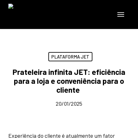
Skip
to
Menu
main
content
PLATAFORMA JET
Prateleira infinita JET: eficiência
para a loja e conveniência para o
cliente
20/01/2025
Experiência do cliente é atualmente um fator