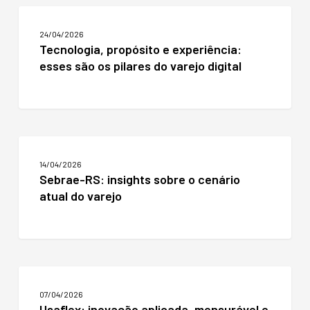
Tecnologia,
propósito
24/04/2026
e
Tecnologia, propósito e experiência:
experiência:
esses são os pilares do varejo digital
esses
são
os
pilares
do
varejo
Sebrae-
digital
RS:
14/04/2026
insights
Sebrae-RS: insights sobre o cenário
sobre
atual do varejo
o
cenário
atual
do
varejo
Usaflex:
inovação
07/04/2026
aplicada,
Usaflex: inovação aplicada, mensurável e