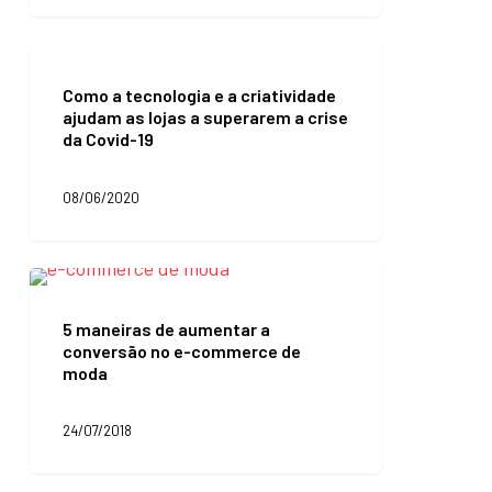
para
você
saber
Como
como
a
fazer
Como a tecnologia e a criatividade
tecnologia
ajudam as lojas a superarem a crise
e
da Covid-19
a
criatividade
ajudam
08/06/2020
as
lojas
a
superarem
5
a
maneiras
crise
de
5 maneiras de aumentar a
da
aumentar
conversão no e-commerce de
Covid-
a
moda
19
conversão
no
e-
24/07/2018
commerce
de