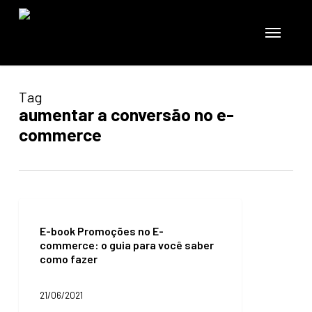
Skip
to
Menu
main
content
Tag
aumentar a conversão no e-
commerce
E-
book
E-book Promoções no E-
Promoções
commerce: o guia para você saber
no
como fazer
E-
commerce:
o
21/06/2021
guia