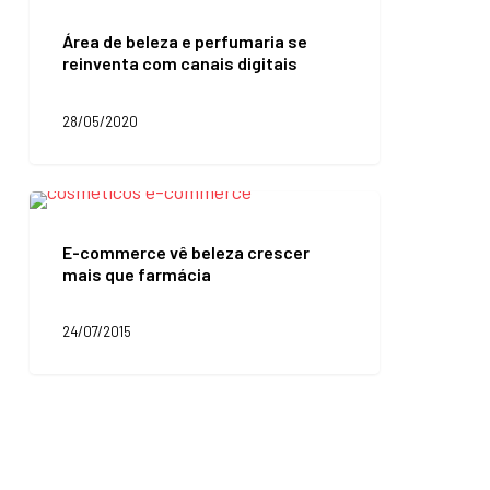
Área
de
Área de beleza e perfumaria se
beleza
reinventa com canais digitais
e
perfumaria
se
28/05/2020
reinventa
com
canais
digitais
E-
commerce
vê
E-commerce vê beleza crescer
beleza
mais que farmácia
crescer
mais
que
24/07/2015
farmácia