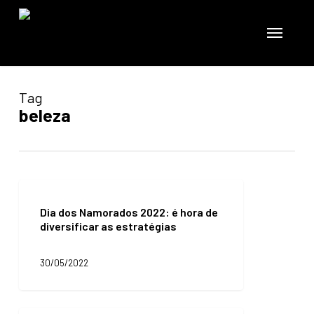
Skip
to
Menu
main
content
Tag
beleza
Dia
dos
Dia dos Namorados 2022: é hora de
Namorados
diversificar as estratégias
2022:
é
hora
30/05/2022
de
diversificar
as
estratégias