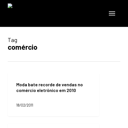
Skip
to
Menu
main
content
Tag
comércio
Moda
bate
Moda bate recorde de vendas no
recorde
comércio eletrônico em 2010
de
vendas
no
18/02/2011
comércio
eletrônico
em
E-
2010