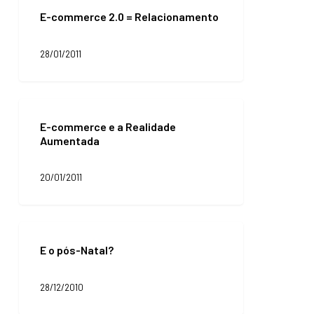
commerce
E-commerce 2.0 = Relacionamento
2.0
=
Relacionamento
28/01/2011
E-
commerce
E-commerce e a Realidade
e
Aumentada
a
Realidade
Aumentada
20/01/2011
E
o
E o pós-Natal?
pós-
Natal?
28/12/2010