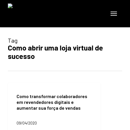
Skip
to
Menu
main
content
Tag
Como abrir uma loja virtual de
sucesso
Como
transformar
Como transformar colaboradores
colaboradores
em revendedores digitais e
em
aumentar sua força de vendas
revendedores
digitais
e
09/04/2020
aumentar