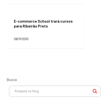
sua
força
de
E-
vendas
commerce
E-commerce School trará cursos
School
para Ribeirão Preto
trará
cursos
para
08/11/2010
Ribeirão
Preto
Busca