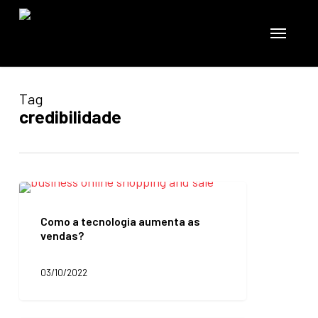
Skip
to
Menu
main
content
Tag
credibilidade
Como
a
tecnologia
Como a tecnologia aumenta as
aumenta
vendas?
as
vendas?
03/10/2022