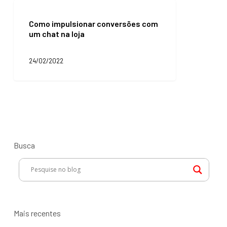
Como
impulsionar
Como impulsionar conversões com
conversões
um chat na loja
com
um
chat
24/02/2022
na
loja
Busca
Mais recentes