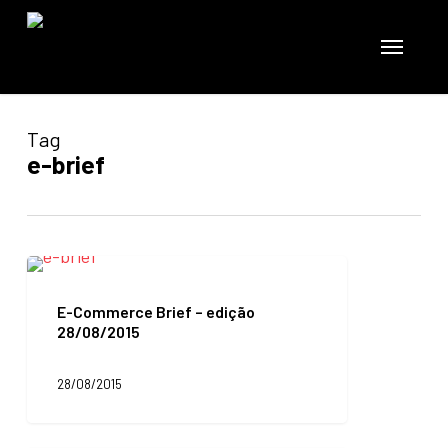
Skip
to
Menu
main
content
Tag
e-brief
E-
Commerce
Brief
E-Commerce Brief – edição
–
28/08/2015
edição
28/08/2015
28/08/2015