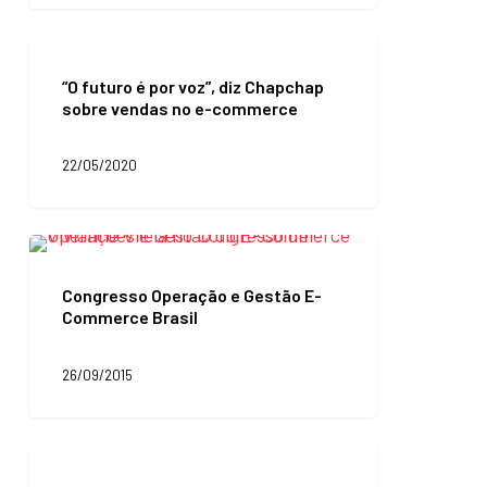
via
whatsApp
“O
futuro
“O futuro é por voz”, diz Chapchap
é
sobre vendas no e-commerce
por
voz”,
diz
22/05/2020
Chapchap
sobre
vendas
no
Congresso
e-
Operação
commerce
e
Congresso Operação e Gestão E-
Gestão
Commerce Brasil
E-
Commerce
Brasil
26/09/2015
2ª
Pesquisa