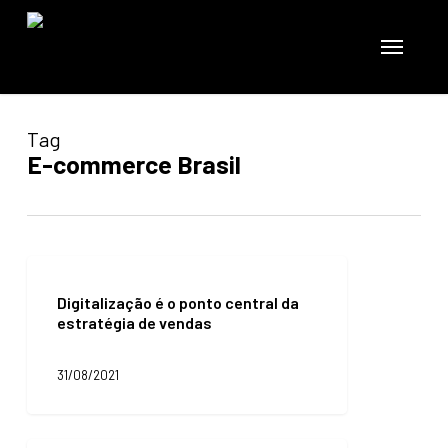
Skip
to
Menu
main
content
Tag
E-commerce Brasil
Digitalização
é
Digitalização é o ponto central da
o
estratégia de vendas
ponto
central
da
31/08/2021
estratégia
de
vendas