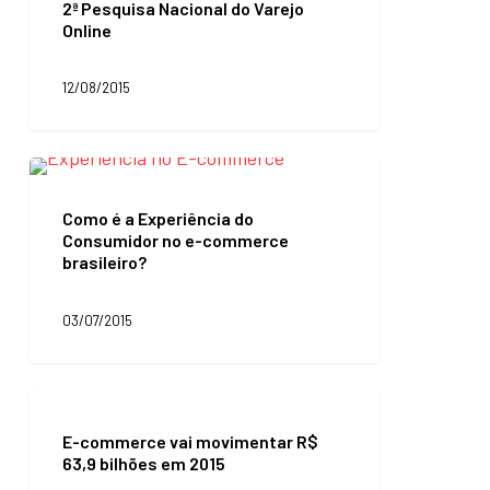
2ª Pesquisa Nacional do Varejo
Nacional
Online
do
Varejo
Online
12/08/2015
Como
é
a
Como é a Experiência do
Experiência
Consumidor no e-commerce
do
brasileiro?
Consumidor
no
e-
03/07/2015
commerce
brasileiro?
E-
commerce
E-commerce vai movimentar R$
vai
63,9 bilhões em 2015
movimentar
R$