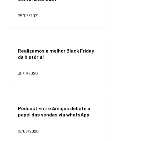
Conference
2021
25/03/2021
Realizamos
a
Realizamos a melhor Black Friday
melhor
da história!
Black
Friday
da
30/11/2020
história!
Podcast
Entre
Podcast Entre Amigos debate o
Amigos
papel das vendas via whatsApp
debate
o
papel
18/06/2020
das
vendas