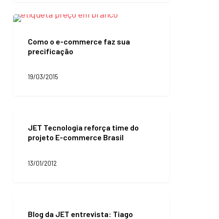
Como
o
e-
Como o e-commerce faz sua
commerce
precificação
faz
sua
precificação
19/03/2015
JET
Tecnologia
JET Tecnologia reforça time do
reforça
projeto E-commerce Brasil
time
do
projeto
13/01/2012
E-
commerce
Brasil
Blog
da
Blog da JET entrevista: Tiago
JET