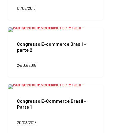
63,9
01/06/2015
bilhões
em
2015
Congresso
E-
commerce
Congresso E-commerce Brasil –
Brasil
parte 2
–
parte
2
24/03/2015
Congresso
E-
Commerce
Congresso E-Commerce Brasil –
Brasil
Parte 1
–
Parte
1
20/03/2015