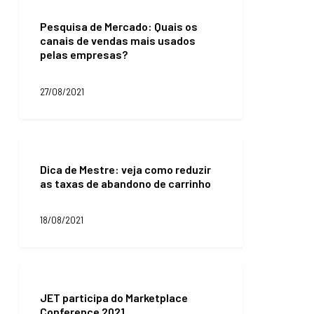
Pesquisa
de
Pesquisa de Mercado: Quais os
Mercado:
canais de vendas mais usados
Quais
pelas empresas?
os
canais
de
27/08/2021
vendas
mais
usados
pelas
Dica
empresas?
de
Dica de Mestre: veja como reduzir
Mestre:
as taxas de abandono de carrinho
veja
como
reduzir
18/08/2021
as
taxas
de
abandono
JET
de
participa
carrinho
JET participa do Marketplace
do
Conference 2021
Marketplace