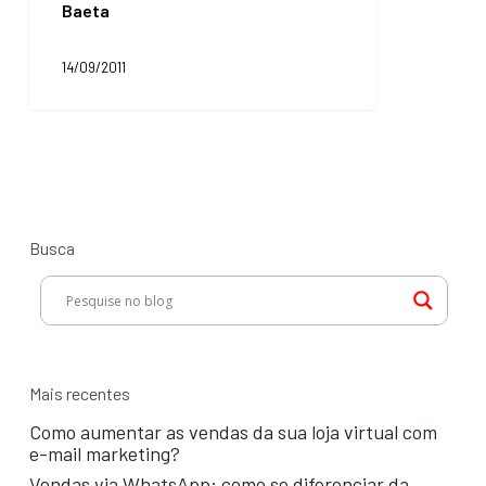
Baeta
entrevista:
Tiago
Baeta
14/09/2011
Busca
Mais recentes
Como aumentar as vendas da sua loja virtual com
e-mail marketing?
Vendas via WhatsApp: como se diferenciar da