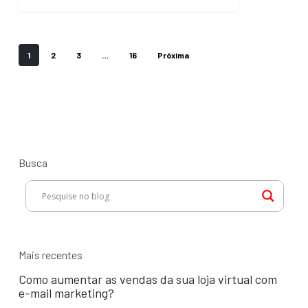
de
vendas
1
2
3
…
16
Próxima
Busca
Mais recentes
Como aumentar as vendas da sua loja virtual com
e-mail marketing?