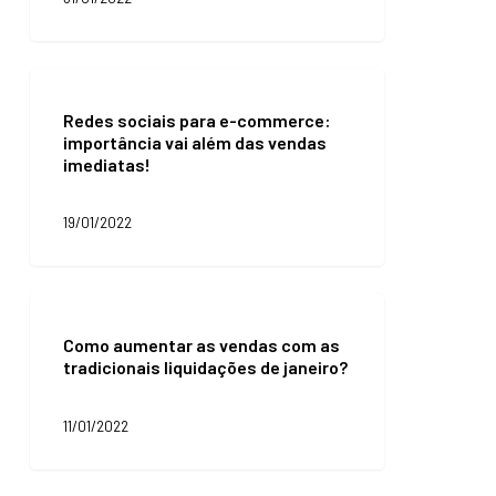
seu
e-
commerce
em
Redes
marketplace
sociais
Redes sociais para e-commerce:
para
importância vai além das vendas
e-
imediatas!
commerce:
importância
vai
19/01/2022
além
das
vendas
imediatas!
Como
aumentar
Como aumentar as vendas com as
as
tradicionais liquidações de janeiro?
vendas
com
as
11/01/2022
tradicionais
liquidações
de