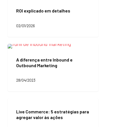
ROI
explicado
ROI explicado em detalhes
em
detalhes
02/01/2026
A
diferença
entre
A diferença entre Inbound e
Inbound
Outbound Marketing
e
Outbound
Marketing
28/04/2023
Live
Commerce:
Live Commerce: 5 estratégias para
5
agregar valor às ações
estratégias
para