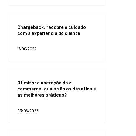
as
histórias
da
Chargeback:
JET
redobre
Chargeback: redobre o cuidado
o
com a experiência do cliente
cuidado
com
a
17/06/2022
experiência
do
cliente
Otimizar
a
Otimizar a operação do e-
operação
commerce: quais são os desafios e
do
as melhores práticas?
e-
commerce:
quais
03/06/2022
são
os
desafios
e
Como