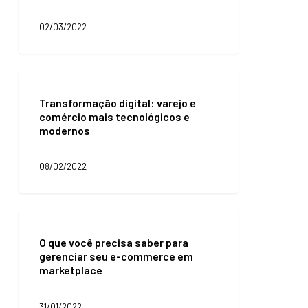
tem
integração
02/03/2022
com
o
seu
sistema
Transformação
ERP?
digital:
Transformação digital: varejo e
varejo
comércio mais tecnológicos e
e
modernos
comércio
mais
tecnológicos
08/02/2022
e
modernos
O
que
O que você precisa saber para
você
gerenciar seu e-commerce em
precisa
marketplace
saber
para
gerenciar
31/01/2022