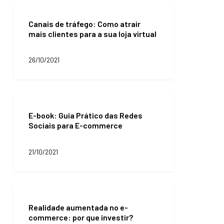
janeiro?
Canais
de
Canais de tráfego: Como atrair
tráfego:
mais clientes para a sua loja virtual
Como
atrair
mais
26/10/2021
clientes
para
a
sua
E-
loja
book:
virtual
E-book: Guia Prático das Redes
Guia
Sociais para E-commerce
Prático
das
Redes
21/10/2021
Sociais
para
E-
commerce
Realidade
aumentada
Realidade aumentada no e-
no
commerce: por que investir?
e-