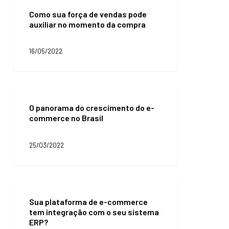
as
sua
melhores
Como sua força de vendas pode
força
práticas?
auxiliar no momento da compra
de
vendas
pode
16/05/2022
auxiliar
no
momento
da
O
compra
panorama
O panorama do crescimento do e-
do
commerce no Brasil
crescimento
do
e-
25/03/2022
commerce
no
Brasil
Sua
plataforma
Sua plataforma de e-commerce
de
tem integração com o seu sistema
e-
ERP?
commerce