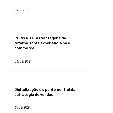
commerce:
por
13/10/2021
que
investir?
ROI
vs
ROI vs ROX: as vantagens do
ROX:
retorno sobre experiência no e-
as
commerce
vantagens
do
retorno
03/09/2021
sobre
experiência
no
e-
Digitalização
commerce
é
Digitalização é o ponto central da
o
estratégia de vendas
ponto
central
da
31/08/2021
estratégia