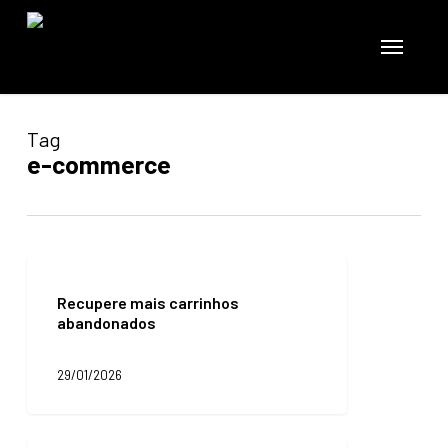
Skip
to
Menu
main
content
Tag
e-commerce
Recupere
mais
Recupere mais carrinhos
carrinhos
abandonados
abandonados
29/01/2026