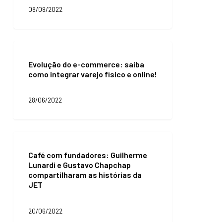
agregar
08/09/2022
valor
às
ações
Evolução
do
Evolução do e-commerce: saiba
e-
como integrar varejo físico e online!
commerce:
saiba
como
28/06/2022
integrar
varejo
físico
e
Café
online!
com
Café com fundadores: Guilherme
fundadores:
Lunardi e Gustavo Chapchap
Guilherme
compartilharam as histórias da
Lunardi
JET
e
Gustavo
Chapchap
20/06/2022
compartilharam