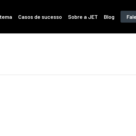
stema
Casos de sucesso
Sobre a JET
Blog
Fal
to
s