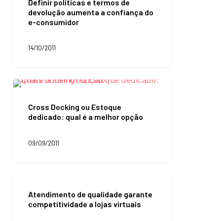
Definir políticas e termos de
e
devolução aumenta a confiança do
termos
e-consumidor
de
devolução
aumenta
14/10/2011
a
confiança
do
e-
Cross
consumidor
Docking
ou
Cross Docking ou Estoque
Estoque
dedicado: qual é a melhor opção
dedicado:
qual
é
09/09/2011
a
melhor
opção
Atendimento
de
Atendimento de qualidade garante
qualidade
competitividade a lojas virtuais
garante
competitividade