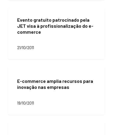
a
R$
Evento
1
gratuito
Evento gratuito patrocinado pela
trilhão
patrocinado
JET visa à profissionalização do e-
pela
commerce
JET
visa
à
21/10/2011
profissionalização
do
e-
E-
commerce
commerce
E-commerce amplia recursos para
amplia
inovação nas empresas
recursos
para
inovação
19/10/2011
nas
empresas
Definir
políticas