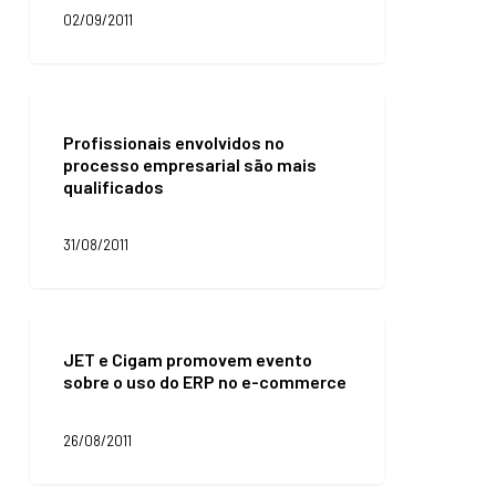
a
02/09/2011
lojas
virtuais
Profissionais
envolvidos
Profissionais envolvidos no
no
processo empresarial são mais
processo
qualificados
empresarial
são
mais
31/08/2011
qualificados
JET
e
JET e Cigam promovem evento
Cigam
sobre o uso do ERP no e-commerce
promovem
evento
sobre
26/08/2011
o
uso