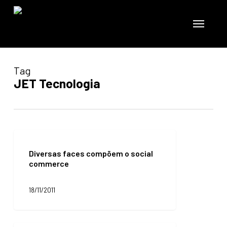
Skip
to
Menu
main
content
Tag
JET Tecnologia
Diversas
faces
Diversas faces compõem o social
compõem
commerce
o
social
commerce
18/11/2011