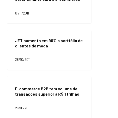
gerente
é
01/11/2011
determinante
para
o
e-
JET
commerce
aumenta
JET aumenta em 90% o portfólio de
em
clientes de moda
90%
o
portfólio
28/10/2011
de
clientes
de
E-
moda
commerce
E-commerce B2B tem volume de
B2B
transações superior a R$ 1 trilhão
tem
volume
de
26/10/2011
transações
superior