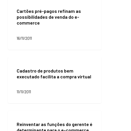
Cartões
pré-
Cartões pré-pagos refinam as
pagos
possibilidades de venda do e-
refinam
commerce
as
possibilidades
de
16/11/2011
venda
do
e-
commerce
Cadastro
de
Cadastro de produtos bem
produtos
executado facilita a compra virtual
bem
executado
facilita
11/11/2011
a
compra
virtual
Reinventar
as
Reinventar as funções do gerente é
funções
determinante para o e-commerce
do