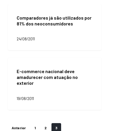
do
Comparadores
ERP
já
no
Comparadores já são utilizados por
são
e-
81% dos neoconsumidores
utilizados
commerce
por
81%
24/08/2011
dos
neoconsumidores
E-
commerce
E-commerce nacional deve
nacional
amadurecer com atuação no
deve
exterior
amadurecer
com
atuação
19/08/2011
no
exterior
Anterior
1
2
3